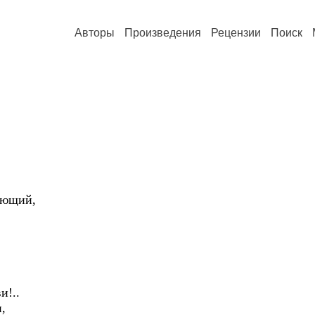
Авторы
Произведения
Рецензии
Поиск
ьющий,
…
и!..
и,