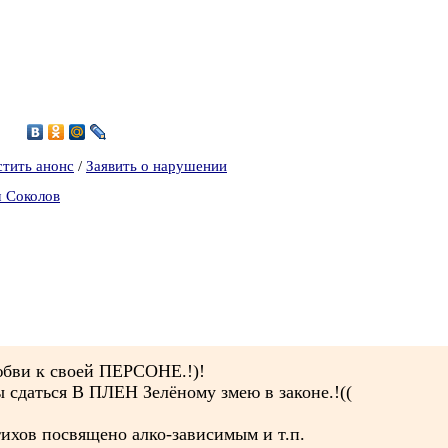
1
стить анонс
/
Заявить о нарушении
ч Соколов
любви к своей ПЕРСОНЕ.!)!
сдаться В ПЛЕН Зелёному змею в законе.!((
тихов посвящено алко-зависимым и т.п.