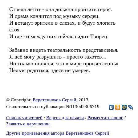
Стрела летит - она должна пронзить героя.
И драма кончится под музыку сердец.
И встанут зрители в слезах, и будут хлопать
стоя.
И где-то между них сейчас сидит Творец.
Забавно видеть театральность представленья.
Я всё могу разрушить - просто захотев...
Но только понял я, что в мире просветленнья
Нельзя родиться, здесь не умерев.
© Copyright:
Веретенников Сергей
, 2013
Свидетельство о публикации №113042306319
Список читателей
/
Версия для печати
/
Разместить анонс
/
Заявить о нарушении
Другие произведения автора Веретенников Сергей