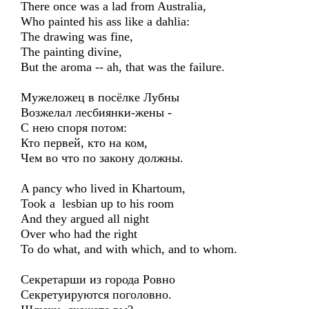
There once was a lad from Australia,
Who painted his ass like a dahlia:
The drawing was fine,
The painting divine,
But the aroma -- ah, that was the failure.
Мужеложец в посёлке Лубны
Возжелал лесбиянки-жены -
С нею споря потом:
Кто первей, кто на ком,
Чем во что по закону должны.
A pancy who lived in Khartoum,
Took a lesbian up to his room
And they argued all night
Over who had the right
To do what, and with which, and to whom.
Секретарши из города Ровно
Секретуируются поголовно.