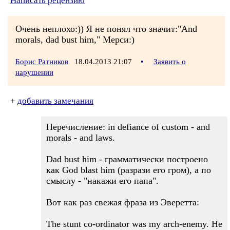
Написать рецензию
Очень неплохо:)) Я не понял что значит:"And
morals, dad bust him," Мерси:)
Борис Ратников
18.04.2013 21:07
•
Заявить о
нарушении
+
добавить замечания
Перечисление: in defiance of custom - and
morals - and laws.
Dad bust him - грамматически построено
как God blast him (разрази его гром), а по
смыслу - "накажи его папа".
Вот как раз свежая фраза из Эверетта:
The stunt co-ordinator was my arch-enemy. He