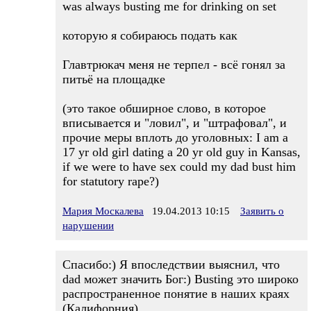
was always busting me for drinking on set
которую я собираюсь подать как
Главтрюкач меня не терпел - всё гонял за
питьё на площадке
(это такое обширное слово, в которое
вписывается и "ловил", и "штрафовал", и
прочие меры вплоть до уголовных: I am a
17 yr old girl dating a 20 yr old guy in Kansas,
if we were to have sex could my dad bust him
for statutory rape?)
Мария Москалева
19.04.2013 10:15
Заявить о
нарушении
Спасибо:) Я впоследствии выяснил, что
dad может значить Бог:) Busting это широко
распространенное понятие в наших краях
(Калифорния).