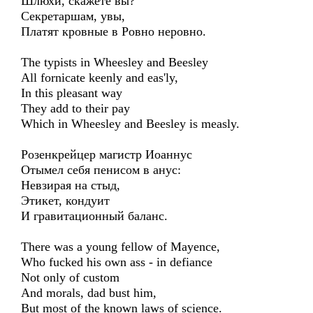
Шлюхи, скажете вы?
Секретаршам, увы,
Платят кровные в Ровно неровно.
The typists in Wheesley and Beesley
All fornicate keenly and eas'ly,
In this pleasant way
They add to their pay
Which in Wheesley and Beesley is measly.
Розенкрейцер магистр Иоаннус
Отымел себя пенисом в анус:
Невзирая на стыд,
Этикет, кондуит
И гравитационный баланс.
There was a young fellow of Mayence,
Who fucked his own ass - in defiance
Not only of custom
And morals, dad bust him,
But most of the known laws of science.