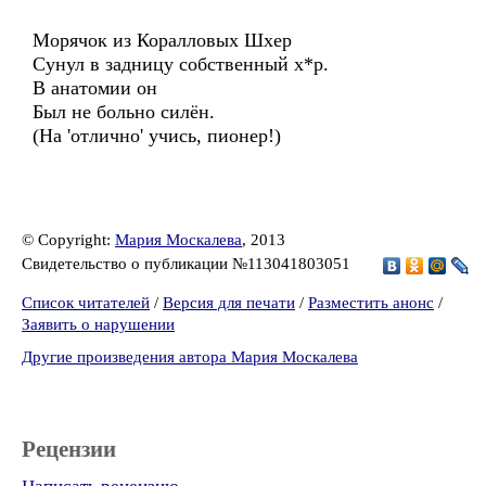
Морячок из Коралловых Шхер
Сунул в задницу собственный х*р.
В анатомии он
Был не больно силён.
(На 'отлично' учись, пионер!)
© Copyright:
Мария Москалева
, 2013
Свидетельство о публикации №113041803051
Список читателей
/
Версия для печати
/
Разместить анонс
/
Заявить о нарушении
Другие произведения автора Мария Москалева
Рецензии