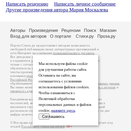
Написать рецензию
Написать личное сообщение
Другие произведения автора Мария Москалева
Авторы
Произведения
Рецензии
Поиск
Магазин
Вход для авторов
О портале
Стихи.ру
Проза.ру
Портал Стихи.ру предоставляет авторам возможность
свободной публикации своих литературных произведений в
сети Интернет на основании
пользовательского договора
.
Все авторские права на произведения принадлежат авторам
и охраняются
законом
. Перепечатка произведений возможна
Мы используем файлы cookie
только с согласия его автора, к которому вы можете
обратиться на его авторской странице. Ответственность за
для улучшения работы сайта.
тексты произведений авторы несут самостоятельно на
Оставаясь на сайте, вы
основании
правил публикации
и
законодательства
Российской Федерации
. Данные пользователей
соглашаетесь с условиями
обрабатываются на основании
Политики обработки персональных данных
.
использования файлов cookies.
Вы также можете посмотреть более подробную
информацию о портале
и
связаться с администрацией
.
Чтобы ознакомиться с
Политикой обработки
Ежедневная аудитория портала Стихи.ру – порядка 200 тысяч
посетителей, которые в общей сумме просматривают более двух
персональных данных и файлов
миллионов страниц по данным счетчика посещаемости, который
cookie,
нажмите здесь
.
расположен справа от этого текста. В каждой графе указано по две
цифры: количество просмотров и количество посетителей.
Соглашаюсь
© Все права принадлежат авторам, 2000-2026. Портал работает под
эгидой
Российского союза писателей
.
18+