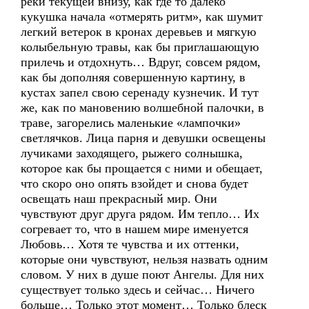
реки текущей внизу, как где то далеко
кукушка начала «отмерять ритм», как шумит
легкий ветерок в кронах деревьев и мягкую
колыбельную травы, как бы приглашающую
прилечь и отдохнуть… Вдруг, совсем рядом,
как бы дополняя совершенную картину, в
кустах запел свою серенаду кузнечик. И тут
же, как по мановению волшебной палочки, в
траве, загорелись маленькие «лампочки»
светлячков. Лица парня и девушки освещены
лучиками заходящего, рыжего солнышка,
которое как бы прощается с ними и обещает,
что скоро оно опять взойдет и снова будет
освещать наш прекрасный мир. Они
чувствуют друг друга рядом. Им тепло… Их
согревает то, что в нашем мире именуется
Любовь… Хотя те чувства и их оттенки,
которые они чувствуют, нельзя назвать одним
словом. У них в душе поют Ангелы. Для них
существует только здесь и сейчас… Ничего
больше… Только этот момент… Только блеск