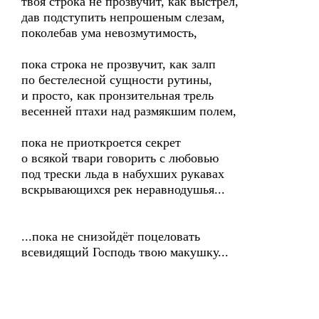
твоя строка не прозвучит, как выстрел,
дав подступить непрошеным слезам,
поколебав ума невозмутимость,
пока строка не прозвучит, как залп
по бестелесной сущности рутины,
и просто, как пронзительная трель
весенней птахи над размякшим полем,
пока не приоткроется секрет
о всякой твари говорить с любовью
под трески льда в набухших рукавах
вскрывающихся рек неравнодушья...
...пока не снизойдёт поцеловать
всевидящий Господь твою макушку...