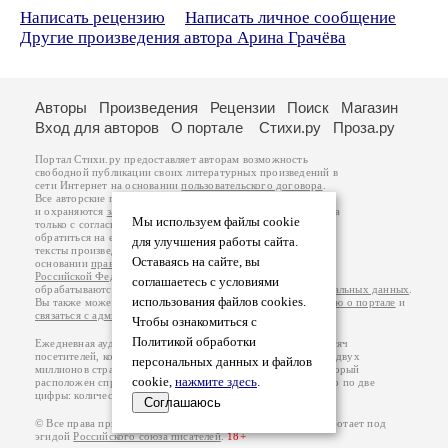
Написать рецензию
Написать личное сообщение
Другие произведения автора Арина Грачёва
Авторы
Произведения
Рецензии
Поиск
Магазин
Вход для авторов
О портале
Стихи.ру
Проза.ру
Портал Стихи.ру предоставляет авторам возможность
свободной публикации своих литературных произведений в
сети Интернет на основании
пользовательского договора
.
Все авторские права на произведения принадлежат авторам
и охраняются
законом
. Перепечатка произведений возможна
Мы используем файлы cookie
только с согласия его автора, к которому вы можете
обратиться на его авторской странице. Ответственность за
для улучшения работы сайта.
тексты произведений авторы несут самостоятельно на
Оставаясь на сайте, вы
основании
правил публикации
и
законодательства
Российской Федерации
. Данные пользователей
соглашаетесь с условиями
обрабатываются на основании
Политики обработки персональных данных
.
использования файлов cookies.
Вы также можете посмотреть более подробную
информацию о портале
и
связаться с администрацией
.
Чтобы ознакомиться с
Политикой обработки
Ежедневная аудитория портала Стихи.ру – порядка 200 тысяч
посетителей, которые в общей сумме просматривают более двух
персональных данных и файлов
миллионов страниц по данным счетчика посещаемости, который
cookie,
нажмите здесь
.
расположен справа от этого текста. В каждой графе указано по две
цифры: количество просмотров и количество посетителей.
Соглашаюсь
© Все права принадлежат авторам, 2000-2026. Портал работает под
эгидой
Российского союза писателей
.
18+