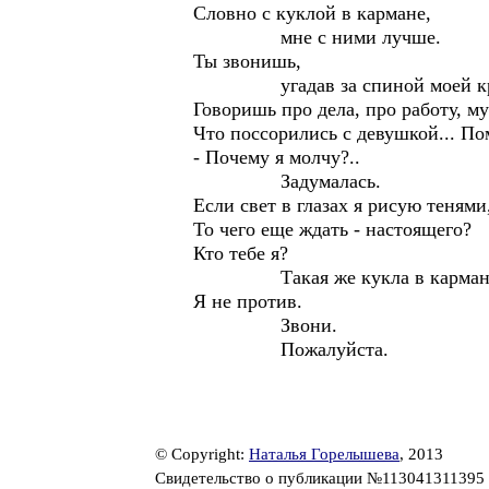
Словно с куклой в кармане,
мне с ними лучше.
Ты звонишь,
угадав за спиной моей кр
Говоришь про дела, про работу, му
Что поссорились с девушкой... По
- Почему я молчу?..
Задумалась.
Если свет в глазах я рисую тенями
То чего еще ждать - настоящего?
Кто тебе я?
Такая же кукла в карман
Я не против.
Звони.
Пожалуйста.
© Copyright:
Наталья Горелышева
, 2013
Свидетельство о публикации №113041311395