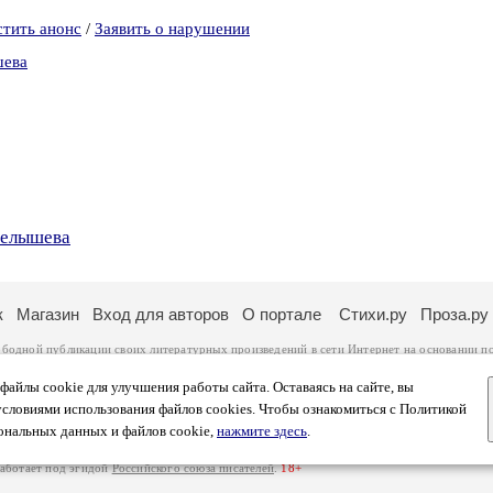
стить анонс
/
Заявить о нарушении
шева
релышева
к
Магазин
Вход для авторов
О портале
Стихи.ру
Проза.ру
ободной публикации своих литературных произведений в сети Интернет на основании
п
ся
законом
. Перепечатка произведений возможна только с согласия его автора, к котором
ры несут самостоятельно на основании
правил публикации
и
законодательства Российско
айлы cookie для улучшения работы сайта. Оставаясь на сайте, вы
ональных данных
. Вы также можете посмотреть более подробную
информацию о портал
условиями использования файлов cookies. Чтобы ознакомиться с Политикой
тысяч посетителей, которые в общей сумме просматривают более двух миллионов страни
ональных данных и файлов cookie,
нажмите здесь
.
афе указано по две цифры: количество просмотров и количество посетителей.
работает под эгидой
Российского союза писателей
.
18+