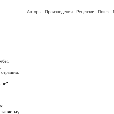
Авторы
Произведения
Рецензии
Поиск
бы,
,
страшно:
не"
к.
запястье, -