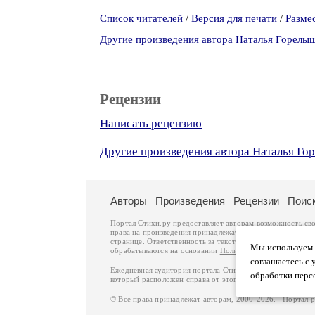
Список читателей
/
Версия для печати
/
Разме
Другие произведения автора Наталья Горелы
Рецензии
Написать рецензию
Другие произведения автора Наталья Го
Авторы
Произведения
Рецензии
Поис
Портал Стихи.ру предоставляет авторам возможность св
права на произведения принадлежат авторам и охраняют
странице. Ответственность за тексты произведений авто
Мы используем ф
обрабатываются на основании
Политики обработки перс
соглашаетесь с 
Ежедневная аудитория портала Стихи.ру – порядка 200 
обработки перс
который расположен справа от этого текста. В каждой гр
© Все права принадлежат авторам, 2000-2026. Портал 