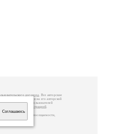
ользовательского договора
. Все авторские
у вы можете обратиться на его авторской
й Федерации
. Данные пользователей
е
и
связаться с администрацией
.
Соглашаюсь
ц по данным счетчика посещаемости,