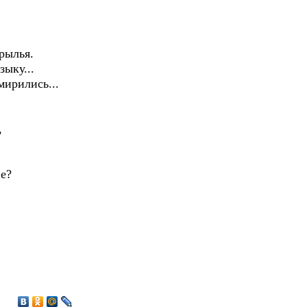
ылья.
зыку...
мирились...
,
е?