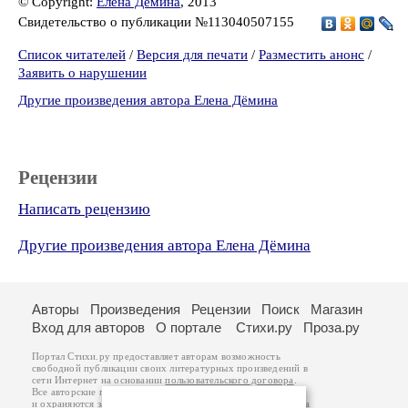
© Copyright:
Елена Дёмина
, 2013
Свидетельство о публикации №113040507155
Список читателей
/
Версия для печати
/
Разместить анонс
/
Заявить о нарушении
Другие произведения автора Елена Дёмина
Рецензии
Написать рецензию
Другие произведения автора Елена Дёмина
Авторы
Произведения
Рецензии
Поиск
Магазин
Вход для авторов
О портале
Стихи.ру
Проза.ру
Портал Стихи.ру предоставляет авторам возможность
свободной публикации своих литературных произведений в
сети Интернет на основании
пользовательского договора
.
Все авторские права на произведения принадлежат авторам
и охраняются
законом
. Перепечатка произведений возможна