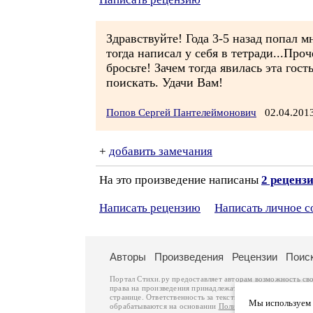
Здравствуйте! Года 3-5 назад попал 
тогда написал у себя в тетради...Про
бросьте! Зачем тогда явилась эта го
поискать. Удачи Вам!
Попов Сергей Пантелеймонович
02.04.201
+
добавить замечания
На это произведение написаны
2 реценз
Написать рецензию
Написать личное 
Авторы
Произведения
Рецензии
Поис
Портал Стихи.ру предоставляет авторам возможность св
права на произведения принадлежат авторам и охраняют
странице. Ответственность за тексты произведений авто
Мы используем ф
обрабатываются на основании
Политики обработки перс