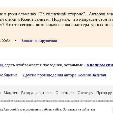
мне в руки альманах "На солнечной стороне"...Авторов мн
чёл стихи я Ксени Залитач, Подумал, что напрасен стон и
стья? Что-то сегодня возвращаясь с окололитературных по
3 00:34
•
Заявить о нарушении
ии
, здесь отображается последняя, остальные -
в полном спи
сообщение
Другие произведения автора Ксения Залитач
к
Магазин
Вход для авторов
О портале
Стихи.ру
Проза.ру
ободной публикации своих литературных произведений в сети Интернет на основании
п
ся
законом
. Перепечатка произведений возможна только с согласия его автора, к котором
ры несут самостоятельно на основании
правил публикации
и
законодательства Российско
айлы cookie для улучшения работы сайта. Оставаясь на сайте, вы
ональных данных
. Вы также можете посмотреть более подробную
информацию о портал