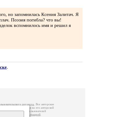
ого, но запомнилась Ксения Залитач. Я
 плач. Поэзия погибла? что вы!
сиделок вспомнилось имя и решил я
ске
.
ользовательского договора
. Все авторские
у вы можете обратиться на его авторской
й Федерации
. Данные пользователей
е
и
связаться с администрацией
.