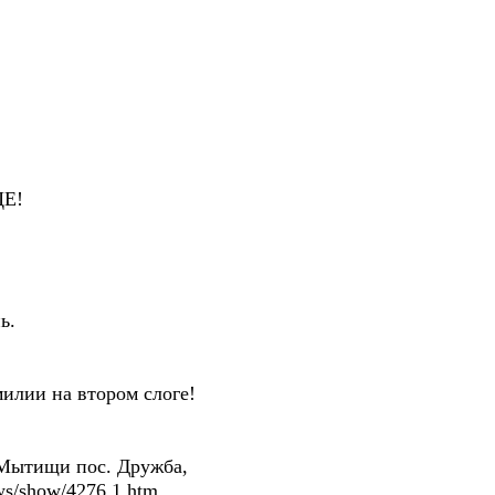
Е!
ь.
илии на втором слоге!
. Мытищи пос. Дружба,
ws/show/4276.1.htm