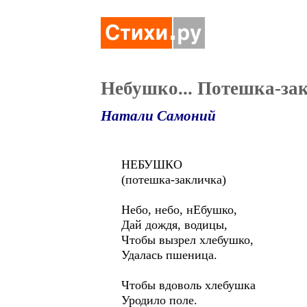
Небушко... Потешка-за
Натали Самоний
НЕБУШКО
(потешка-закличка)
Небо, небо, нЕбушко,
Дай дождя, водицы,
Чтобы вызрел хлебушко,
Удалась пшеница.
Чтобы вдоволь хлебушка
Уродило поле.