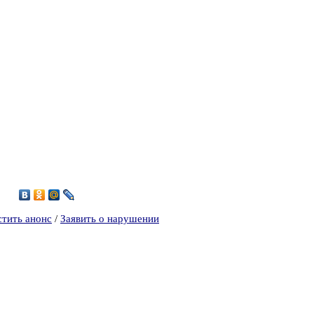
1
стить анонс
/
Заявить о нарушении