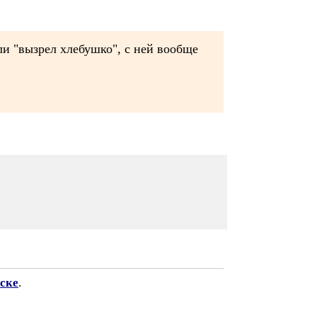
ли "вызрел хлебушко", с ней вообще
ске
.