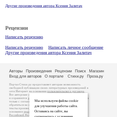
Другие произведения автора Ксения Залитач
Рецензии
Написать рецензию
Написать рецензию
Написать личное сообщение
Другие произведения автора Ксения Залитач
Авторы
Произведения
Рецензии
Поиск
Магазин
Вход для авторов
О портале
Стихи.ру
Проза.ру
Портал Стихи.ру предоставляет авторам возможность
свободной публикации своих литературных произведений в
сети Интернет на основании
пользовательского договора
.
Все авторские права на произведения принадлежат авторам
и охраняются
законом
. Перепечатка произведений возможна
Мы используем файлы cookie
только с согласия его автора, к которому вы можете
обратиться на его авторской странице. Ответственность за
для улучшения работы сайта.
тексты произведений авторы несут самостоятельно на
Оставаясь на сайте, вы
основании
правил публикации
и
законодательства
Российской Федерации
. Данные пользователей
соглашаетесь с условиями