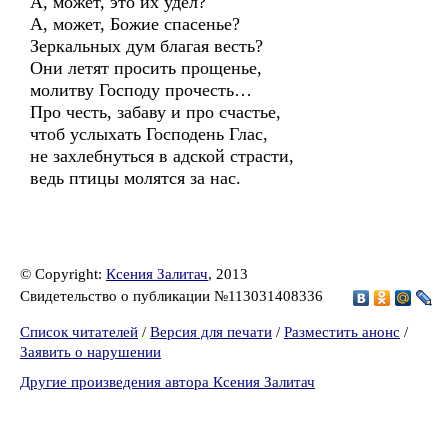
А, может, это их удел?
А, может, Божие спасенье?
Зеркальных дум благая весть?
Они летят просить прощенье,
молитву Господу прочесть…
Про честь, забаву и про счастье,
чтоб услыхать Господень Глас,
не захлебнуться в адской страсти,
ведь птицы молятся за нас.
© Copyright:
Ксения Залитач
, 2013
Свидетельство о публикации №113031408336
Список читателей
/
Версия для печати
/
Разместить анонс
/
Заявить о нарушении
Другие произведения автора Ксения Залитач