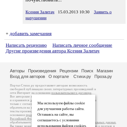
Ксения Залитач
15.03.2013 10:30
Заявить о
нарушении
+
добавить замечания
Написать рецензию
Написать личное сообщение
Другие произведения автора Ксения Залитач
Авторы
Произведения
Рецензии
Поиск
Магазин
Вход для авторов
О портале
Стихи.ру
Проза.ру
Портал Стихи.ру предоставляет авторам возможность
свободной публикации своих литературных произведений в
сети Интернет на основании
пользовательского договора
.
Все авторские права на произведения принадлежат авторам
и охраняются
законом
. Перепечатка произведений возможна
Мы используем файлы cookie
только с согласия его автора, к которому вы можете
обратиться на его авторской странице. Ответственность за
для улучшения работы сайта.
тексты произведений авторы несут самостоятельно на
Оставаясь на сайте, вы
основании
правил публикации
и
законодательства
Российской Федерации
. Данные пользователей
соглашаетесь с условиями
обрабатываются на основании
Политики обработки персональных данных
.
использования файлов cookies.
Вы также можете посмотреть более подробную
информацию о портале
и