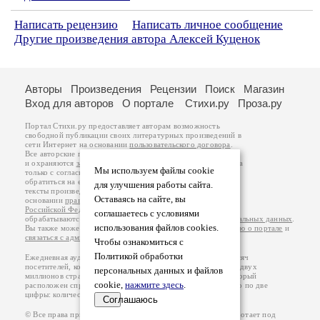
Написать рецензию
Написать личное сообщение
Другие произведения автора Алексей Куценок
Авторы
Произведения
Рецензии
Поиск
Магазин
Вход для авторов
О портале
Стихи.ру
Проза.ру
Портал Стихи.ру предоставляет авторам возможность
свободной публикации своих литературных произведений в
сети Интернет на основании
пользовательского договора
.
Все авторские права на произведения принадлежат авторам
и охраняются
законом
. Перепечатка произведений возможна
Мы используем файлы cookie
только с согласия его автора, к которому вы можете
обратиться на его авторской странице. Ответственность за
для улучшения работы сайта.
тексты произведений авторы несут самостоятельно на
Оставаясь на сайте, вы
основании
правил публикации
и
законодательства
Российской Федерации
. Данные пользователей
соглашаетесь с условиями
обрабатываются на основании
Политики обработки персональных данных
.
использования файлов cookies.
Вы также можете посмотреть более подробную
информацию о портале
и
связаться с администрацией
.
Чтобы ознакомиться с
Политикой обработки
Ежедневная аудитория портала Стихи.ру – порядка 200 тысяч
посетителей, которые в общей сумме просматривают более двух
персональных данных и файлов
миллионов страниц по данным счетчика посещаемости, который
cookie,
нажмите здесь
.
расположен справа от этого текста. В каждой графе указано по две
цифры: количество просмотров и количество посетителей.
Соглашаюсь
© Все права принадлежат авторам, 2000-2026. Портал работает под