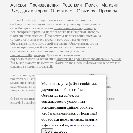
Авторы
Произведения
Рецензии
Поиск
Магазин
Вход для авторов
О портале
Стихи.ру
Проза.ру
Портал Стихи.ру предоставляет авторам возможность
свободной публикации своих литературных произведений в
сети Интернет на основании
пользовательского договора
.
Все авторские права на произведения принадлежат авторам
и охраняются
законом
. Перепечатка произведений возможна
только с согласия его автора, к которому вы можете
обратиться на его авторской странице. Ответственность за
тексты произведений авторы несут самостоятельно на
основании
правил публикации
и
законодательства
Российской Федерации
. Данные пользователей
обрабатываются на основании
Политики обработки персональных данных
.
Вы также можете посмотреть более подробную
информацию о портале
и
связаться с администрацией
.
Ежедневная аудитория портала Стихи.ру – порядка 200 тысяч
посетителей, которые в общей сумме просматривают более двух
миллионов страниц по данным счетчика посещаемости, который
Мы используем файлы cookie для
расположен справа от этого текста. В каждой графе указано по две
улучшения работы сайта.
цифры: количество просмотров и количество посетителей.
Оставаясь на сайте, вы
© Все права принадлежат авторам, 2000-2026. Портал работает под
соглашаетесь с условиями
эгидой
Российского союза писателей
.
18+
использования файлов cookies.
Чтобы ознакомиться с Политикой
обработки персональных данных
и файлов cookie,
нажмите здесь
.
Соглашаюсь