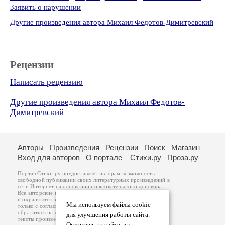
Заявить о нарушении
Другие произведения автора Михаил Федотов-Димитревский
Рецензии
Написать рецензию
Другие произведения автора Михаил Федотов-
Димитревский
Авторы
Произведения
Рецензии
Поиск
Магазин
Вход для авторов
О портале
Стихи.ру
Проза.ру
Портал Стихи.ру предоставляет авторам возможность
свободной публикации своих литературных произведений в
сети Интернет на основании
пользовательского договора
.
Все авторские права на произведения принадлежат авторам
и охраняются
законом
. Перепечатка произведений возможна
Мы используем файлы cookie
только с согласия его автора, к которому вы можете
обратиться на его авторской странице. Ответственность за
для улучшения работы сайта.
тексты произведений авторы несут самостоятельно на