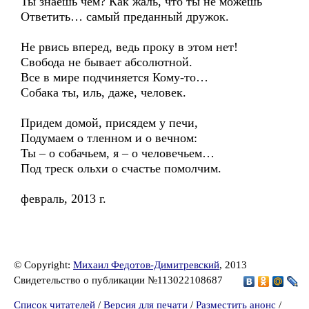
Ты знаешь чем? Как жаль, что ты не можешь
Ответить… самый преданный дружок.
Не рвись вперед, ведь проку в этом нет!
Свобода не бывает абсолютной.
Все в мире подчиняется Кому-то…
Собака ты, иль, даже, человек.
Придем домой, присядем у печи,
Подумаем о тленном и о вечном:
Ты – о собачьем, я – о человечьем…
Под треск ольхи о счастье помолчим.
февраль, 2013 г.
© Copyright:
Михаил Федотов-Димитревский
, 2013
Свидетельство о публикации №113022108687
Список читателей
/
Версия для печати
/
Разместить анонс
/