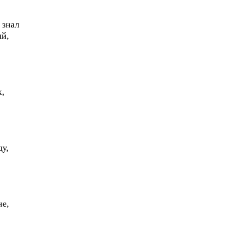
 знал
ый,
х,
ду,
не,
.