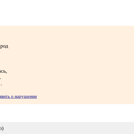
арод
сь,
.
.
явить о нарушении
о)