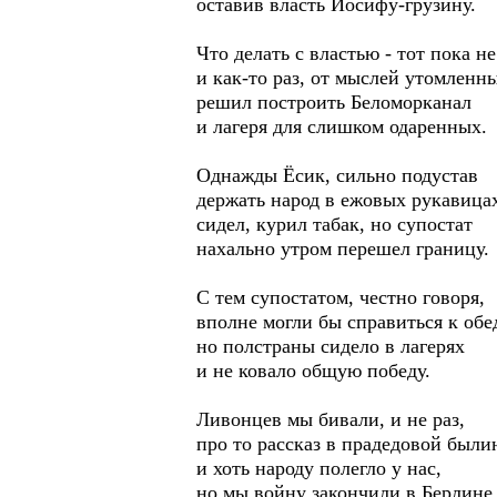
оставив власть Иосифу-грузину.
Что делать с властью - тот пока не
и как-то раз, от мыслей утомленн
решил построить Беломорканал
и лагеря для слишком одаренных.
Однажды Ёсик, сильно подустав
держать народ в ежовых рукавица
сидел, курил табак, но супостат
нахально утром перешел границу.
С тем супостатом, честно говоря,
вполне могли бы справиться к обе
но полстраны сидело в лагерях
и не ковало общую победу.
Ливонцев мы бивали, и не раз,
про то рассказ в прадедовой были
и хоть народу полегло у нас,
но мы войну закончили в Берлине