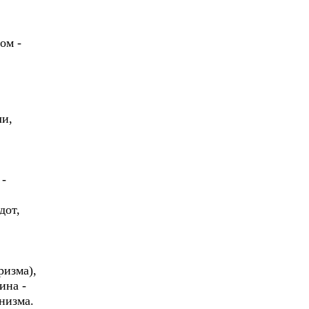
ом -
ли,
 -
дот,
ризма),
ина -
низма.