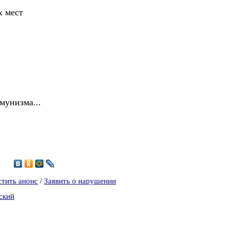
х мест
мунизма...
6
стить анонс
/
Заявить о нарушении
ский