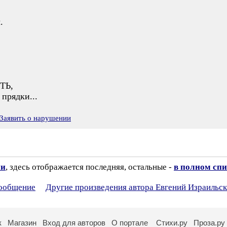
.
ТЬ,
 прядки...
Заявить о нарушении
ии
, здесь отображается последняя, остальные -
в полном спи
сообщение
Другие произведения автора Евгений Израильс
к
Магазин
Вход для авторов
О портале
Стихи.ру
Проза.ру