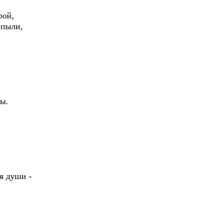
рой,
 пыли,
зы.
я души -