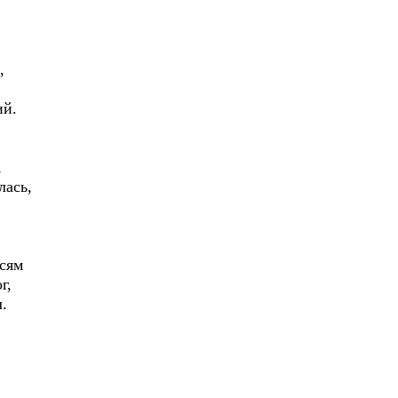
,
ий.
,
лась,
есям
г,
л.