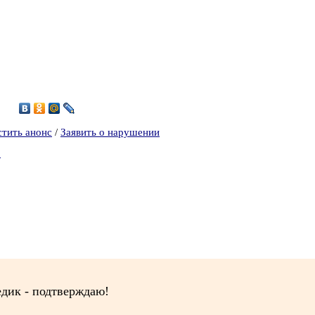
2
стить анонс
/
Заявить о нарушении
2
едик - подтверждаю!