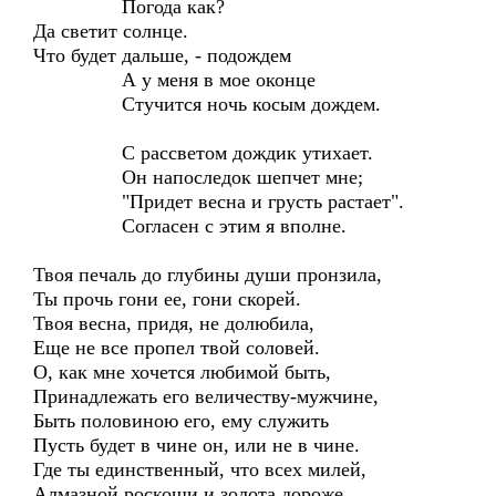
Погода как?
Да светит солнце.
Что будет дальше, - подождем
А у меня в мое оконце
Стучится ночь косым дождем.
С рассветом дождик утихает.
Он напоследок шепчет мне;
"Придет весна и грусть растает".
Согласен с этим я вполне.
Твоя печаль до глубины души пронзила,
Ты прочь гони ее, гони скорей.
Твоя весна, придя, не долюбила,
Еще не все пропел твой соловей.
О, как мне хочется любимой быть,
Принадлежать его величеству-мужчине,
Быть половиною его, ему служить
Пусть будет в чине он, или не в чине.
Где ты единственный, что всех милей,
Алмазной роскоши и золота дороже,