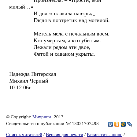
Произнесла: – «Прости, мой
милый…»
И долго плакала навзрыд,
Глядя в портретик над могилой.
Метель мела с печальным воем.
Кто умер сам, а кто убитым.
Лежали рядом эти двое,
Фатой и саваном укрыты.
Надежда Питерская
Михаил Черный
10.12.06г.
© Copyright:
Михрюта
, 2013
Свидетельство о публикации №113021707498
Список читателей
/
Версия для печати
/
Разместить анонс
/