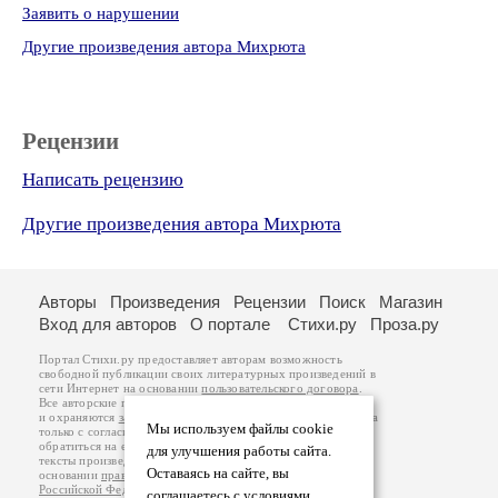
Заявить о нарушении
Другие произведения автора Михрюта
Рецензии
Написать рецензию
Другие произведения автора Михрюта
Авторы
Произведения
Рецензии
Поиск
Магазин
Вход для авторов
О портале
Стихи.ру
Проза.ру
Портал Стихи.ру предоставляет авторам возможность
свободной публикации своих литературных произведений в
сети Интернет на основании
пользовательского договора
.
Все авторские права на произведения принадлежат авторам
и охраняются
законом
. Перепечатка произведений возможна
Мы используем файлы cookie
только с согласия его автора, к которому вы можете
обратиться на его авторской странице. Ответственность за
для улучшения работы сайта.
тексты произведений авторы несут самостоятельно на
Оставаясь на сайте, вы
основании
правил публикации
и
законодательства
Российской Федерации
. Данные пользователей
соглашаетесь с условиями