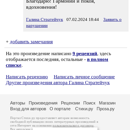
Благодарю! Гармонии и покоя,
вдохновения!
Галина Стратейчук
07.02.2024 18:44
Заявить о
нарушении
+
добавить замечания
На это произведение написано
9 рецензий
, здесь
отображается последняя, остальные -
в полном
списке
.
Написать рецензию
Написать личное сообщение
Другие произведения автора Галина Стратейчук
Авторы
Произведения
Рецензии
Поиск
Магазин
Вход для авторов
О портале
Стихи.ру
Проза.ру
Портал Стихи.ру предоставляет авторам возможность
свободной публикации своих литературных произведений в
сети Интернет на основании
пользовательского договора
.
Все авторские права на произведения принадлежат авторам