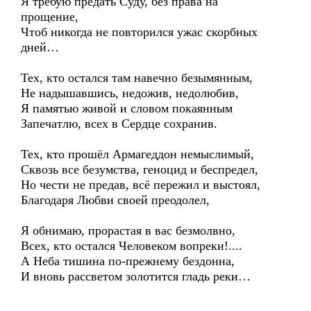
Я требую предать Суду, без права на
прощение,
Чтоб никогда не повторился ужас скорбных
дней…
Тех, кто остался там навечно безымянным,
Не надышавшись, недожив, недолюбив,
Я памятью живой и словом покаянным
Запечатлю, всех в Сердце сохранив.
Тех, кто прошёл Армагеддон немыслимый,
Сквозь все безумства, геноцид и беспредел,
Но чести не предав, всё пережил и выстоял,
Благодаря Любви своей преодолел,
Я обнимаю, прорастая в вас безмолвно,
Всех, кто остался Человеком вопреки!....
А Неба тишина по-прежнему бездонна,
И вновь рассветом золотится гладь реки…