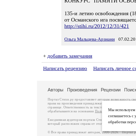
КОНКУРС "ПАМЯТИ ОСВОБ
135-и летию освобождения (1
от Османского ига посвящаетс
http://stihi.ru/2012/12/31/421
Ольга Мальцева-Арзиани
07.02.201
+
добавить замечания
Написать рецензию
Написать личное 
Авторы
Произведения
Рецензии
Поис
Портал Стихи.ру предоставляет авторам возможность св
права на произведения принадлежат авторам и охраняют
странице. Ответственность за тексты произведений авто
Мы используем ф
обрабатываются на основании
Политики обработки перс
соглашаетесь с 
Ежедневная аудитория портала Стихи.ру – порядка 200 
обработки перс
который расположен справа от этого текста. В каждой гр
© Все права принадлежат авторам, 2000-2026. Портал 