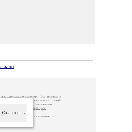
рзиани
ользовательского договора
. Все авторские
у вы можете обратиться на его авторской
й Федерации
. Данные пользователей
е
и
связаться с администрацией
.
Соглашаюсь
ц по данным счетчика посещаемости,