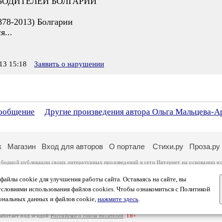
ОДИТЕЛЕЙ БОЛГАРИИ"
878-2013) Болгарии
я...
3 15:18
Заявить о нарушении
сообщение
Другие произведения автора Ольга Мальцева-А
к
Магазин
Вход для авторов
О портале
Стихи.ру
Проза.ру
ободной публикации своих литературных произведений в сети Интернет на основании
п
ся
законом
. Перепечатка произведений возможна только с согласия его автора, к котором
ры несут самостоятельно на основании
правил публикации
и
законодательства Российско
айлы cookie для улучшения работы сайта. Оставаясь на сайте, вы
ональных данных
. Вы также можете посмотреть более подробную
информацию о портал
условиями использования файлов cookies. Чтобы ознакомиться с Политикой
тысяч посетителей, которые в общей сумме просматривают более двух миллионов страни
ональных данных и файлов cookie,
нажмите здесь
.
афе указано по две цифры: количество просмотров и количество посетителей.
работает под эгидой
Российского союза писателей
.
18+