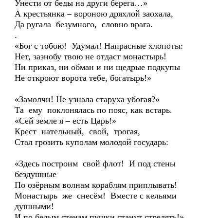
Унести от беды на други берега…»
А крестьянка – вороною дряхлой заохала,
Да ругала безумного, словно врага.
.
«Бог с тобою! Удумал! Напрасные хлопоты:
Нет, зазнобу твою не отдаст монастырь!
Ни приказ, ни обман и ни щедрые подкупы
Не откроют ворота тебе, богатырь!»
«Замолчи! Не узнала старуха убогая?»
Та ему поклонялась по пояс, как встарь.
«Сей земле я – есть Царь!»
Крест нательный, свой, трогая,
Стал грозить куполам молодой государь:
«Здесь построим свой флот! И под стены
бездушные
По озёрным волнам кораблям приплывать!
Монастырь же снесём! Вместе с кельями
душными!
И по белым стенам пушки станут стрелять!»