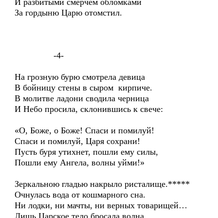
И разбитыми смерчем обломками
За гордыню Царю отомстил.
-4-
На грозную бурю смотрела девица
В бойницу стены в сыром кирпиче.
В молитве ладони сводила черница
И Небо просила, склонившись к свече:
«О, Боже, о Боже! Спаси и помилуй!
Спаси и помилуй, Царя сохрани!
Пусть буря утихнет, пошли ему силы,
Пошли ему Ангела, волны уйми!»
Зеркальною гладью накрыло ристалище.*****
Очнулась вода от кошмарного сна.
Ни лодки, ни мачты, ни верных товарищей…
Лишь Царское тело бросала волна.