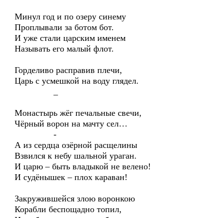
Минул год и по озеру синему
Проплывали за ботом бот.
И уже стали царским именем
Называть его малый флот.
Горделиво расправив плечи,
Царь с усмешкой на воду глядел.
_
Монастырь жёг печальные свечи,
Чёрный ворон на мачту сел…
-
А из сердца озёрной расщелины
Взвился к небу шальной ураган.
И царю – быть владыкой не велено!
И судёнышек – плох караван!
Закружившейся злою воронкою
Корабли беспощадно топил,