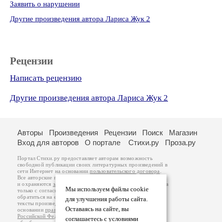
Заявить о нарушении
Другие произведения автора Лариса Жук 2
Рецензии
Написать рецензию
Другие произведения автора Лариса Жук 2
Авторы
Произведения
Рецензии
Поиск
Магазин
Вход для авторов
О портале
Стихи.ру
Проза.ру
Портал Стихи.ру предоставляет авторам возможность
свободной публикации своих литературных произведений в
сети Интернет на основании
пользовательского договора
.
Все авторские права на произведения принадлежат авторам
и охраняются
законом
. Перепечатка произведений возможна
Мы используем файлы cookie
только с согласия его автора, к которому вы можете
обратиться на его авторской странице. Ответственность за
для улучшения работы сайта.
тексты произведений авторы несут самостоятельно на
Оставаясь на сайте, вы
основании
правил публикации
и
законодательства
Российской Федерации
. Данные пользователей
соглашаетесь с условиями