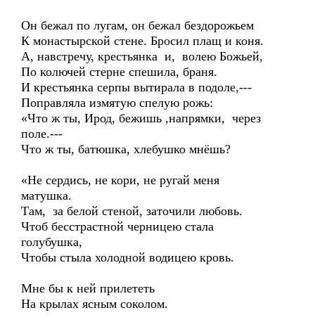
Он бежал по лугам, он бежал бездорожьем
К монастырской стене. Бросил плащ и коня.
А, навстречу, крестьянка и, волею Божьей,
По колючей стерне спешила, браня.
И крестьянка серпы вытирала в подоле,---
Поправляла измятую спелую рожь:
«Что ж ты, Ирод, бежишь ,напрямки, через
поле.---
Что ж ты, батюшка, хлебушко мнёшь?
«Не сердись, не кори, не ругай меня
матушка.
Там, за белой стеной, заточили любовь.
Чтоб бесстрастной черницею стала
голубушка,
Чтобы стыла холодной водицею кровь.
Мне бы к ней прилететь
На крылах ясным соколом.