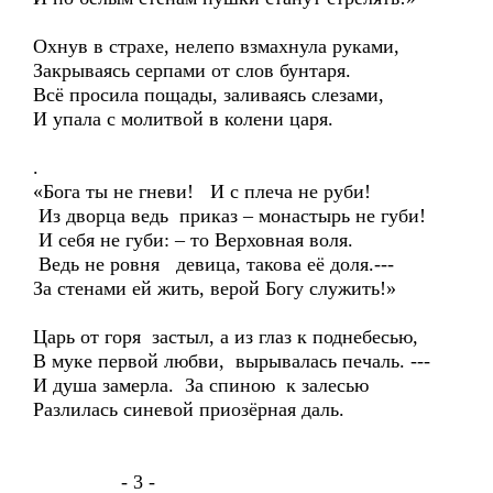
Охнув в страхе, нелепо взмахнула руками,
Закрываясь серпами от слов бунтаря.
Всё просила пощады, заливаясь слезами,
И упала с молитвой в колени царя.
.
«Бога ты не гневи! И с плеча не руби!
Из дворца ведь приказ – монастырь не губи!
И себя не губи: – то Верховная воля.
Ведь не ровня девица, такова её доля.---
За стенами ей жить, верой Богу служить!»
Царь от горя застыл, а из глаз к поднебесью,
В муке первой любви, вырывалась печаль. ---
И душа замерла. За спиною к залесью
Разлилась синевой приозёрная даль.
- 3 -