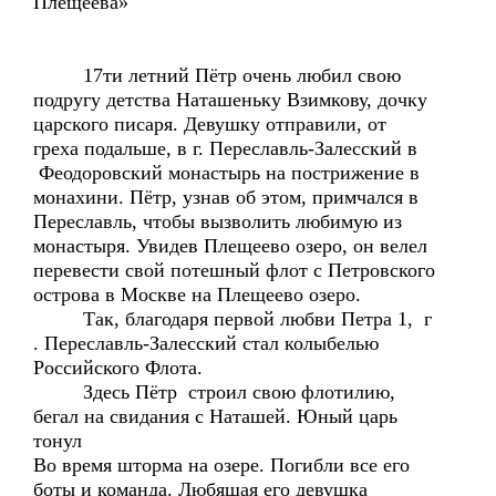
Плещеева»
17ти летний Пётр очень любил свою
подругу детства Наташеньку Взимкову, дочку
царского писаря. Девушку отправили, от
греха подальше, в г. Переславль-Залесский в
Феодоровский монастырь на пострижение в
монахини. Пётр, узнав об этом, примчался в
Переславль, чтобы вызволить любимую из
монастыря. Увидев Плещеево озеро, он велел
перевести свой потешный флот с Петровского
острова в Москве на Плещеево озеро.
Так, благодаря первой любви Петра 1, г
. Переславль-Залесский стал колыбелью
Российского Флота.
Здесь Пётр строил свою флотилию,
бегал на свидания с Наташей. Юный царь
тонул
Во время шторма на озере. Погибли все его
боты и команда. Любящая его девушка