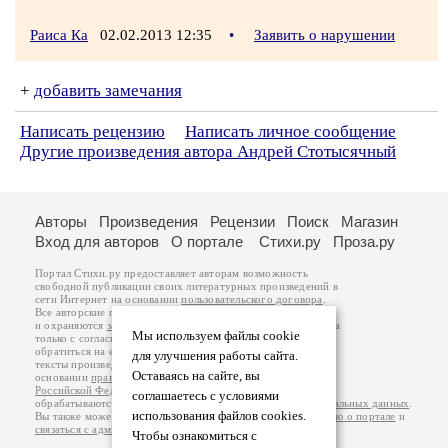
Раиса Ка
02.02.2013 12:35
•
Заявить о нарушении
+
добавить замечания
Написать рецензию
Написать личное сообщение
Другие произведения автора Андрей Стотысячный
Авторы
Произведения
Рецензии
Поиск
Магазин
Вход для авторов
О портале
Стихи.ру
Проза.ру
Портал Стихи.ру предоставляет авторам возможность
свободной публикации своих литературных произведений в
сети Интернет на основании
пользовательского договора
.
Все авторские права на произведения принадлежат авторам
и охраняются
законом
. Перепечатка произведений возможна
Мы используем файлы cookie
только с согласия его автора, к которому вы можете
обратиться на его авторской странице. Ответственность за
для улучшения работы сайта.
тексты произведений авторы несут самостоятельно на
Оставаясь на сайте, вы
основании
правил публикации
и
законодательства
Российской Федерации
. Данные пользователей
соглашаетесь с условиями
обрабатываются на основании
Политики обработки персональных данных
.
использования файлов cookies.
Вы также можете посмотреть более подробную
информацию о портале
и
связаться с администрацией
.
Чтобы ознакомиться с