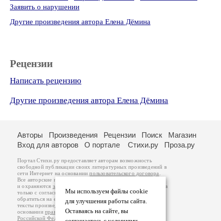
Заявить о нарушении
Другие произведения автора Елена Дёмина
Рецензии
Написать рецензию
Другие произведения автора Елена Дёмина
Авторы
Произведения
Рецензии
Поиск
Магазин
Вход для авторов
О портале
Стихи.ру
Проза.ру
Портал Стихи.ру предоставляет авторам возможность
свободной публикации своих литературных произведений в
сети Интернет на основании
пользовательского договора
.
Все авторские права на произведения принадлежат авторам
и охраняются
законом
. Перепечатка произведений возможна
Мы используем файлы cookie
только с согласия его автора, к которому вы можете
обратиться на его авторской странице. Ответственность за
для улучшения работы сайта.
тексты произведений авторы несут самостоятельно на
Оставаясь на сайте, вы
основании
правил публикации
и
законодательства
Российской Федерации
. Данные пользователей