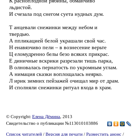
К расноплодной рябины, обманчиво
льдистой.
И счезала под снегом суета нудных дум.
Т анцевали снежинки между небом и
твердью.
А ппликацией белой украшали свой час.
Н енавязчиво пели – в вознесение верьте
Ц еломудренно белы безо всяких прикрас.
Е диничные вскрики разрезали тишь парка,
В олновалась пернатость по укромным углам.
А нимация сказки воплощалась неярко.
Л ирик зимних пейзажей очищал мир от драм.
И сполняли снежинки ритуал входа в храм.
© Copyright:
Елена Дёмина
, 2013
Свидетельство о публикации №113010103886
Список читателей
/
Версия для печати
/
Разместить анонс
/