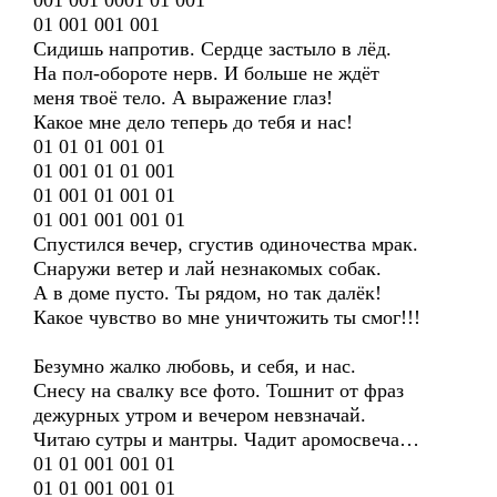
001 001 0001 01 001
01 001 001 001
Сидишь напротив. Сердце застыло в лёд.
На пол-обороте нерв. И больше не ждёт
меня твоё тело. А выражение глаз!
Какое мне дело теперь до тебя и нас!
01 01 01 001 01
01 001 01 01 001
01 001 01 001 01
01 001 001 001 01
Спустился вечер, сгустив одиночества мрак.
Снаружи ветер и лай незнакомых собак.
А в доме пусто. Ты рядом, но так далёк!
Какое чувство во мне уничтожить ты смог!!!
Безумно жалко любовь, и себя, и нас.
Снесу на свалку все фото. Тошнит от фраз
дежурных утром и вечером невзначай.
Читаю сутры и мантры. Чадит аромосвеча…
01 01 001 001 01
01 01 001 001 01