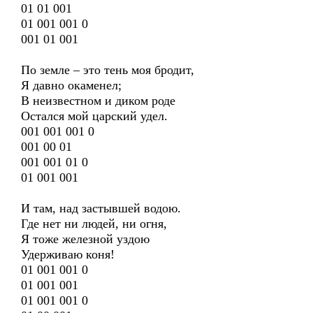
01 01 001
01 001 001 0
001 01 001
По земле – это тень моя бродит,
Я давно окаменел;
В неизвестном и диком роде
Остался мой царский удел.
001 001 001 0
001 00 01
001 001 01 0
01 001 001
И там, над застывшей водою.
Где нет ни людей, ни огня,
Я тоже железной уздою
Удерживаю коня!
01 001 001 0
01 001 001
01 001 001 0