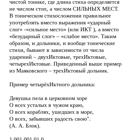
чистой тонике, где длина стиха определяется
не числом стоп, а числом СИЛЬНЫХ МЕСТ.
В тоническом стихосложении правильнее
употреблять вместо выражения «ударный
слог» -«сильное место» (или ИКТ ), а вместо
«безударный слог» – «слабое место». Таким
образом, и дольники, и вообще тонические
стихи, бывают в зависимости от числа
ударений – двухИктовые, трехИктовые,
четырехИктовые. Приведенный выше пример
из Маяковского – трехИктовый дольник.
Пример четырёхИктного дольника:
Девушка пела в церковном хоре
О всех усталых в чужом краю,
О всех кораблях, ушедших в море,
О всех, забывших радость свою".
(А. А. Блок).
1 001 001 01 0