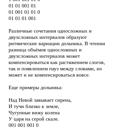
01 01 001 01
01 001 01 01 0
01 01 01 001
Различные сочетания односложных и
двухсложных интервалов образуют
ритмические вариации дольника. В чтении
разница объёмов односложных и
двухсложных интервалов может
компенсироваться как растяжением слогов,
так и появлением пауз между словами, но
может и не компенсироваться вовсе.
Еще примеры дольника:
Над Невой завывает сирена,
И тучи близко к земле,
Чугунные вижу колена
У царя на серой скале.
001 001 001 0