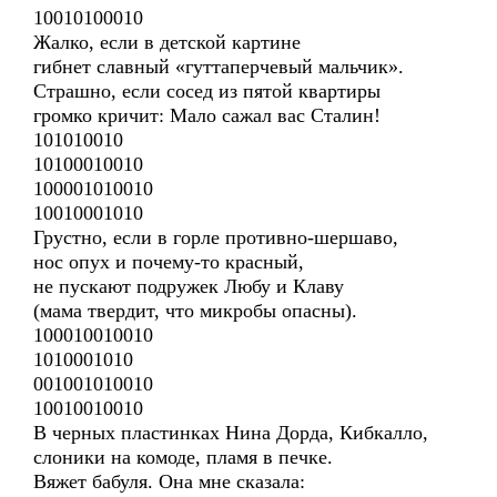
10010100010
Жалко, если в детской картине
гибнет славный «гуттаперчевый мальчик».
Страшно, если сосед из пятой квартиры
громко кричит: Мало сажал вас Сталин!
101010010
10100010010
100001010010
10010001010
Грустно, если в горле противно-шершаво,
нос опух и почему-то красный,
не пускают подружек Любу и Клаву
(мама твердит, что микробы опасны).
100010010010
1010001010
001001010010
10010010010
В черных пластинках Нина Дорда, Кибкалло,
слоники на комоде, пламя в печке.
Вяжет бабуля. Она мне сказала: