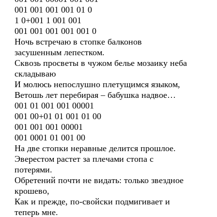
001 001 001 001 01 0
1 0+001 1 001 001
001 001 001 001 001 0
Ночь встречаю в стопке балконов
засушенным лепестком.
Сквозь просветы в чужом белье мозаику неба
складываю
И молюсь непослушно плетущимся языком,
Ветошь лет перебирая – бабушка надвое…
001 01 001 001 00001
001 00+01 01 001 01 00
001 001 001 00001
001 0001 01 001 00
На две стопки неравные делится прошлое.
Эверестом растет за плечами стопа с
потерями.
Обретений почти не видать: только звездное
крошево,
Как и прежде, по-свойски подмигивает и
теперь мне.