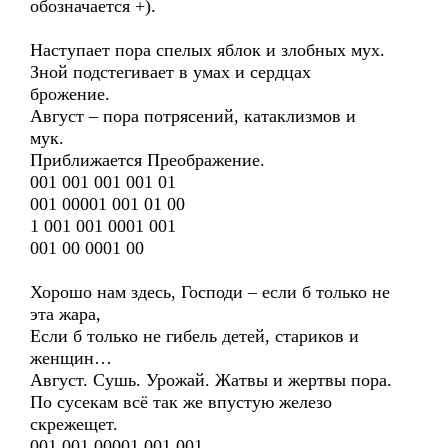
обозначается +).
Наступает пора спелых яблок и злобных мух.
Зной подстегивает в умах и сердцах
брожение.
Август – пора потрясений, катаклизмов и
мук.
Приближается Преображение.
001 001 001 001 01
001 00001 001 01 00
1 001 001 0001 001
001 00 0001 00
Хорошо нам здесь, Господи – если б только не
эта жара,
Если б только не гибель детей, стариков и
женщин…
Август. Сушь. Урожай. Жатвы и жертвы пора.
По сусекам всё так же впустую железо
скрежещет.
001 001 00001 001 001