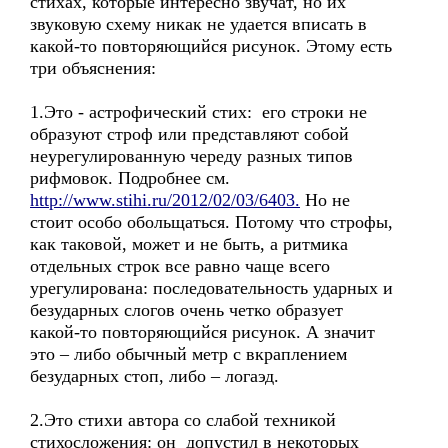
стихах, которые интересно звучат, но их
звуковую схему никак не удается вписать в
какой-то повторяющийся рисунок. Этому есть
три объяснения:
1.Это - астрофический стих: его строки не
образуют строф или представляют собой
неурегулированную череду разных типов
рифмовок. Подробнее см.
http://www.stihi.ru/2012/02/03/6403.
Но не
стоит особо обольщаться. Потому что строфы,
как таковой, может и не быть, а ритмика
отдельных строк все равно чаще всего
урегулирована: последовательность ударных и
безударных слогов очень четко образует
какой-то повторяющийся рисунок. А значит
это – либо обычный метр с вкраплением
безударных стоп, либо – логаэд.
2.Это стихи автора со слабой техникой
стихосложения: он допустил в некоторых