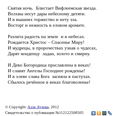
Святая ночь. Блистает Вифлеемская звезда.
Волхвы несут дары небесному дитяти.
И в вышних торжество и нету зла.
Восторг и нежность в еловом аромате.
Разлита радость на земле и в небесах.
Рождается Христос – Спасенье Миру!
И мудрецы, в пророчествах узнав о чудесах,
Дарят младенцу ладан, золото и смирну.
И Дево Богородица прославлена в веках!
И славят Ангелы Господнее рожденье!
И в хлеве слава Бога засияла в пастухах.
Сбылось речённое в веках благоволенье!
© Copyright:
Алла Аулова
, 2012
Свидетельство о публикации №112122508505