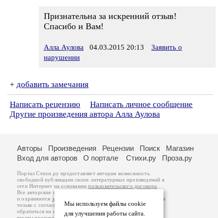
Признательна за искренний отзыв!
Спасибо и Вам!
Алла Аулова
04.03.2015 20:13
Заявить о
нарушении
+
добавить замечания
Написать рецензию
Написать личное сообщение
Другие произведения автора Алла Аулова
Авторы
Произведения
Рецензии
Поиск
Магазин
Вход для авторов
О портале
Стихи.ру
Проза.ру
Портал Стихи.ру предоставляет авторам возможность
свободной публикации своих литературных произведений в
сети Интернет на основании
пользовательского договора
.
Все авторские права на произведения принадлежат авторам
и охраняются
законом
. Перепечатка произведений возможна
Мы используем файлы cookie
только с согласия его автора, к которому вы можете
обратиться на его авторской странице. Ответственность за
для улучшения работы сайта.
тексты произведений авторы несут самостоятельно на