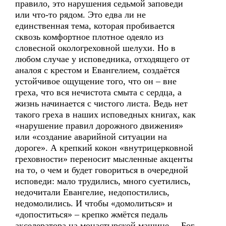
правило, это нарушения седьмой заповеди
или что-то рядом. Это едва ли не
единственная тема, которая пробивается
сквозь комфортное плотное одеяло из
словесной окологреховной шелухи. Но в
любом случае у исповедника, отходящего от
аналоя с крестом и Евангелием, создаётся
устойчивое ощущение того, что он – вне
греха, что вся нечистота смыта с сердца, а
жизнь начинается с чистого листа. Ведь нет
такого греха в наших исповедных книгах, как
«нарушение правил дорожного движения»
или «создание аварийной ситуации на
дороге». А крепкий кокон «внутрицерковной
греховности» переносит мысленные акценты
на то, о чем и будет говориться в очередной
исповеди: мало трудились, много суетились,
недочитали Евангелие, недопостились,
недомолились. И чтобы «домолиться» и
«допоститься» – крепко жмётся педаль
акселератора на монастырской машине, – Бог