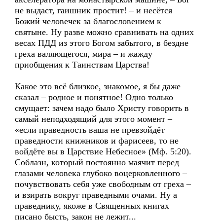
не выдаст, гаишник простит! – и несётся
Божий человечек за благословением к
святыне. Ну разве можно сравнивать на одних
весах ПДД из этого Богом забытого, в бездне
греха валяющегося, мира – и жажду
приобщения к Таинствам Царства!
Какое это всё близкое, знакомое, я бы даже
сказал – родное и понятное! Одно только
смущает: зачем надо было Христу говорить в
самый неподходящий для этого момент –
«если праведность ваша не превзойдёт
праведности книжников и фарисеев, то не
войдёте вы в Царствие Небесное» (Мф. 5:20).
Соблазн, который постоянно маячит перед
глазами человека глубоко воцерковленного –
почувствовать себя уже свободным от греха –
и взирать вокруг праведными очами. Ну а
праведнику, якоже в Священных книгах
писано бысть, закон не лежит...