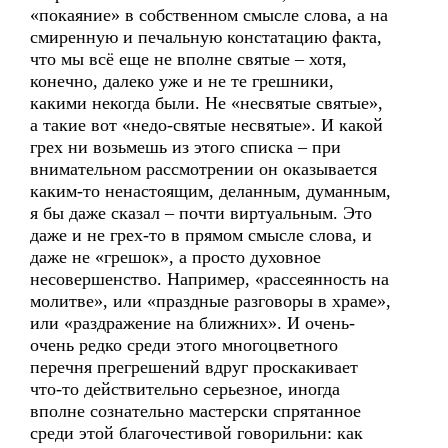
«покаяние» в собственном смысле слова, а на
смиренную и печальную констатацию факта,
что мы всё еще не вполне святые – хотя,
конечно, далеко уже и не те грешники,
какими некогда были. Не «несвятые святые»,
а такие вот «недо-святые несвятые». И какой
грех ни возьмешь из этого списка – при
внимательном рассмотрении он оказывается
каким-то ненастоящим, деланным, думанным,
я бы даже сказал – почти виртуальным. Это
даже и не грех-то в прямом смысле слова, и
даже не «грешок», а просто духовное
несовершенство. Например, «рассеянность на
молитве», или «праздные разговоры в храме»,
или «раздражение на ближних». И очень-
очень редко среди этого многоцветного
перечня прегрешений вдруг проскакивает
что-то действительно серьезное, иногда
вполне сознательно мастерски спрятанное
среди этой благочестивой говорильни: как