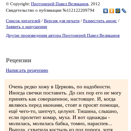
© Copyright:
Протоиерей Павел Великанов
, 2012
Свидетельство о публикации №112122209794
Список читателей
/
Версия для печати
/
Разместить анонс
/
Заявить о нарушении
Другие произведения автора Протоиерей Павел Великанов
Рецензии
Написать рецензию
Очень редко хожу в Церковь, по надобности.
Иногда свечки поставить. До сих пор его не могу
принять как совершенное, настоящее. И, когда
являюсь перед иконами, стоят и просят помощи,
ещё чего-то, шепчут, целуют. Тишина, слышно,
если пролетит комар, муха. И вот однажды -
молилась, молилась бабка, томно, нараспев...
Вышла, схватила костыль из под порога, хотя