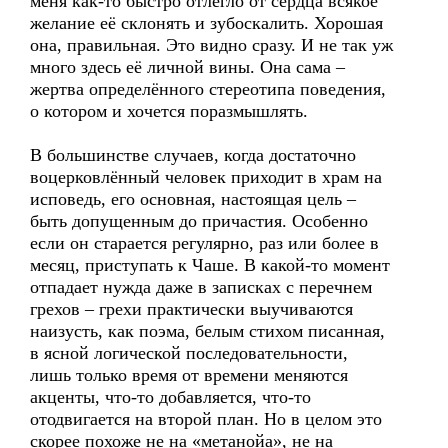
меня как-то быстро отлегло от сердца всякое
желание её склонять и зубоскалить. Хорошая
она, правильная. Это видно сразу. И не так уж
много здесь её личной вины. Она сама –
жертва определённого стереотипа поведения,
о котором и хочется поразмышлять.
В большинстве случаев, когда достаточно
воцерковлённый человек приходит в храм на
исповедь, его основная, настоящая цель –
быть допущенным до причастия. Особенно
если он старается регулярно, раз или более в
месяц, приступать к Чаше. В какой-то момент
отпадает нужда даже в записках с перечнем
грехов – грехи практически выучиваются
наизусть, как поэма, белым стихом писанная,
в ясной логической последовательности,
лишь только время от времени меняются
акценты, что-то добавляется, что-то
отодвигается на второй план. Но в целом это
скорее похоже не на «метанойа», не на