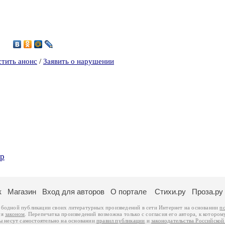
стить анонс
/
Заявить о нарушении
ер
к
Магазин
Вход для авторов
О портале
Стихи.ру
Проза.ру
ободной публикации своих литературных произведений в сети Интернет на основании
п
ся
законом
. Перепечатка произведений возможна только с согласия его автора, к котором
ры несут самостоятельно на основании
правил публикации
и
законодательства Российско