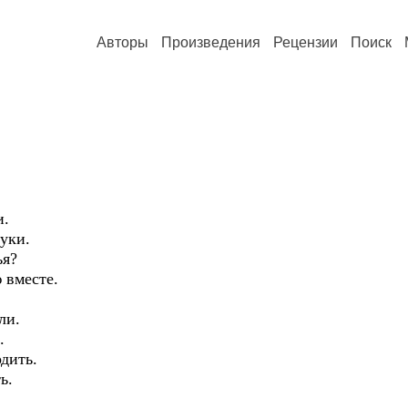
Авторы
Произведения
Рецензии
Поиск
и.
уки.
ья?
 вместе.
ли.
.
одить.
ь.