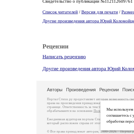
Свидетельство о публикации №112112609761
Список читателей
/
Версия для печати
/
Разме
Другие произведения автора Юрий Коломойц
Рецензии
Написать рецензию
Другие произведения автора Юрий Коло
Авторы
Произведения
Рецензии
Поис
Портал Стихи.ру предоставляет авторам возможность св
права на произведения принадлежат авторам и охраняют
странице. Ответственность за тексты произведений авто
Мы используем ф
обрабатываются на основании
Политики обработки перс
соглашаетесь с 
Ежедневная аудитория портала Стихи.ру – порядка 200 
обработки перс
который расположен справа от этого текста. В каждой гр
© Все права принадлежат авторам, 2000-2026. Портал 