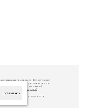
ользовательского договора
. Все авторские
у вы можете обратиться на его авторской
й Федерации
. Данные пользователей
е
и
связаться с администрацией
.
Соглашаюсь
ц по данным счетчика посещаемости,