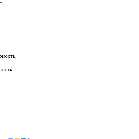
.
рность,
ность.