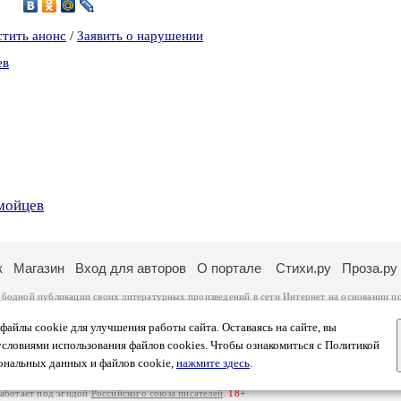
стить анонс
/
Заявить о нарушении
ев
мойцев
к
Магазин
Вход для авторов
О портале
Стихи.ру
Проза.ру
ободной публикации своих литературных произведений в сети Интернет на основании
п
ся
законом
. Перепечатка произведений возможна только с согласия его автора, к котором
ры несут самостоятельно на основании
правил публикации
и
законодательства Российско
айлы cookie для улучшения работы сайта. Оставаясь на сайте, вы
ональных данных
. Вы также можете посмотреть более подробную
информацию о портал
условиями использования файлов cookies. Чтобы ознакомиться с Политикой
тысяч посетителей, которые в общей сумме просматривают более двух миллионов страни
ональных данных и файлов cookie,
нажмите здесь
.
афе указано по две цифры: количество просмотров и количество посетителей.
работает под эгидой
Российского союза писателей
.
18+