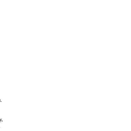
,
.
у,
,