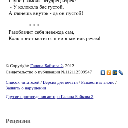
Глупец замолк. Мудрец изрёк:
- У колокола бас густой,
А глянешь внутрь - да он пустой!
* * *
Разоблачит себя невежда сам,
Коль пристрастится к виршам иль речам!
© Copyright:
Галина Байкова 2
, 2012
Свидетельство о публикации №112112509547
Список читателей
/
Версия для печати
/
Разместить анонс
/
Заявить о нарушении
Другие произведения автора Галина Байкова 2
Рецензии