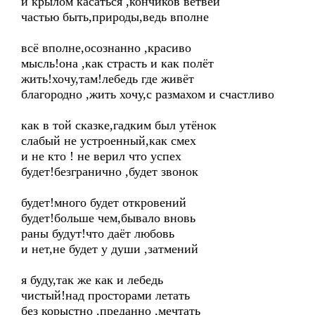
и крылом касаться ,кончиков ветвей
частью быть,природы,ведь вполне
всё вполне,осознанно ,красиво
мысль!она ,как страсть и как полёт
жить!хочу,там!лебедь где живёт
благородно ,жить хочу,с размахом и счастливо
как в той сказке,гадким был утёнок
слабый не устроенный,как смех
и не кто ! не верил что успех
будет!безгранично ,будет звонок
будет!много будет откровений
будет!больше чем,бывало вновь
раны будут!что даёт любовь
и нет,не будет у души ,затмений
я буду,так же как и лебедь
чистый!над просторами летать
без корыстно ,преданно ,мечтать