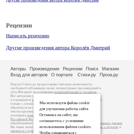
Другие произведения автора Королёв Дмитрий
Рецензии
Написать рецензию
Другие произведения автора Королёв Дмитрий
Авторы
Произведения
Рецензии
Поиск
Магазин
Вход для авторов
О портале
Стихи.ру
Проза.ру
Портал Стихи.ру предоставляет авторам возможность
свободной публикации своих литературных произведений в
сети Интернет на основании
пользовательского договора
.
Все авторские права на произведения принадлежат авторам
и охраняются
законом
. Перепечатка произведений возможна
Мы используем файлы cookie
только с согласия его автора, к которому вы можете
обратиться на его авторской странице. Ответственность за
для улучшения работы сайта.
тексты произведений авторы несут самостоятельно на
Оставаясь на сайте, вы
основании
правил публикации
и
законодательства
Российской Федерации
. Данные пользователей
соглашаетесь с условиями
обрабатываются на основании
Политики обработки персональных данных
.
использования файлов cookies.
Вы также можете посмотреть более подробную
информацию о портале
и
связаться с администрацией
.
Чтобы ознакомиться с