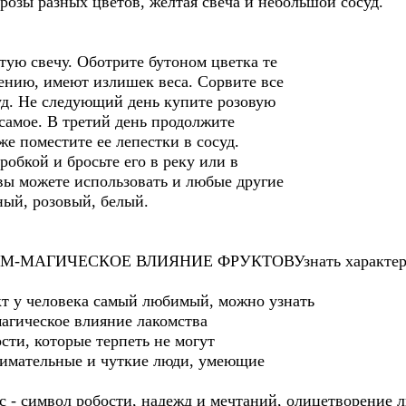
 розы разных цветов, желтая свеча и небольшой сосуд.
тую свечу. Оботрите бутоном цветка те
ению, имеют излишек веса. Сорвите все
уд. Не следующий день купите розовую
 самое. В третий день продолжите
кже поместите ее лепестки в сосуд.
робкой и бросьте его в реку или в
вы можете использовать и любые другие
ный, розовый, белый.
МАГИЧЕСКОЕ ВЛИЯНИЕ ФРУКТОВУзнать характер по 
кт у человека самый любимый, можно узнать
магическое влияние лакомства
ти, которые терпеть не могут
внимательные и чуткие люди, умеющие
с - символ робости, надежд и мечтаний, олицетворение 