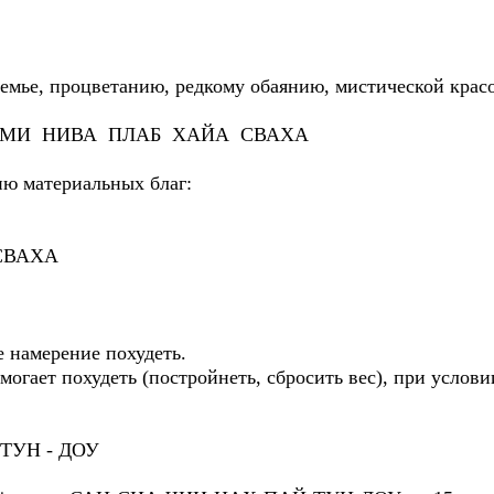
емье, процветанию, редкому обаянию, мистической красо
МИ НИВА ПЛАБ ХАЙА СВАХА
ю материальных благ:
СВАХА
 намерение похудеть.
огает похудеть (постройнеть, сбросить вес), при условии
 ТУН - ДОУ