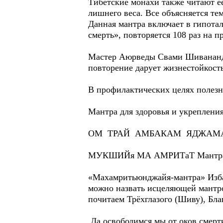
Тибетские монахи также читают 
лишнего веса. Все объясняется тем
Данная мантра включает в гипота
смерть», повторяется 108 раз на 
Мастер Аюрведы Свами Шивананда 
повторение дарует жизнестойкость
В профилактических целях полезно
Мантра для здоровья и укрепления
ОМ ТРАЙ АМБАКАМ ЯДЖАМА
МУКШИЙя МА АМРИТаТ Мантра
«Махамритьюнджайя-мантра» Изба
можно назвать исцеляющей мантро
почитаем Трёхглазого (Шиву), Бла
Да освободимся мы от оков смерти,