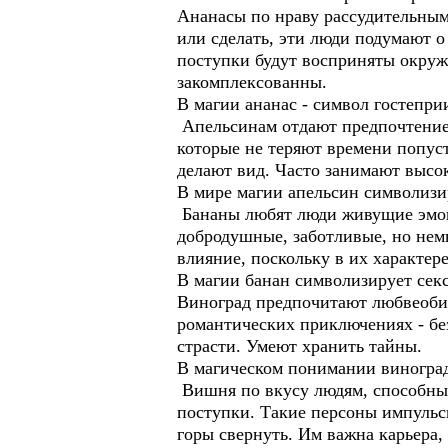
Ананасы по нраву рассудительным
или сделать, эти люди подумают о 
поступки будут восприняты окру
закомплексованны.
В магии ананас - символ гостепри
Апельсинам отдают предпочтение
которые не теряют времени попуст
делают вид. Часто занимают высо
В мире магии апельсин символизир
Бананы любят люди живущие эмоци
добродушные, заботливые, но нем
влияние, поскольку в их характере
В магии банан символизирует секс
Виноград предпочитают любвеоби
романтических приключениях - без
страсти. Умеют хранить тайны.
В магическом понимании виноград
Вишня по вкусу людям, способным
поступки. Такие персоны импульс
горы свернуть. Им важна карьера, 