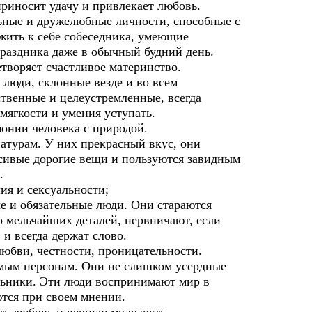
риносит удачу и привлекает любовь.
ные и дружелюбные личности, способные с
жить к себе собеседника, умеющие
праздника даже в обычный будний день.
творяет счастливое материнство.
люди, склонные везде и во всем
ственные и целеустремленные, всегда
 мягкости и умения уступать.
монии человека с природой.
турам. У них прекрасный вкус, они
асивые дорогие вещи и пользуются завидным
.
ия и сексуальности;
 и обязательные люди. Они стараются
о мельчайших деталей, нервничают, если
и всегда держат слово.
любви, честности, проницательности.
мым персонам. Они не слишком усердные
льники. Эти люди воспринимают мир в
ются при своем мнении.