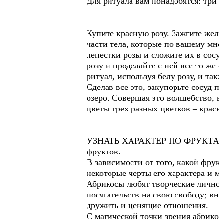
Для ритуала вам понадобятся: три
Купите красную розу. Зажгите жел
части тела, которые по вашему мн
лепестки розы и сложите их в сос
розу и проделайте с ней все то же
ритуал, используя белу розу, и та
Сделав все это, закупорьте сосуд п
озеро. Совершая это волшебство, 
цветы трех разных цветков – крас
УЗНАТЬ ХАРАКТЕР ПО ФРУКТАМ-
фруктов.
В зависимости от того, какой фру
некоторые черты его характера и 
Абрикосы любят творческие личнос
посягательств на свою свободу; 
дружить и ценящие отношения.
С магической точки зрения абрико