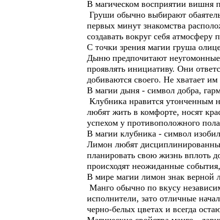
В магическом восприятии вишня п
Груши обычно выбирают обаятель
первых минут знакомства располо
создавать вокруг себя атмосферу 
С точки зрения магии груша олице
Дыню предпочитают неугомонные 
проявлять инициативу. Они ответ
добиваются своего. Не хватает им
В магии дыня - символ добра, гар
Клубника нравится утонченным на
любят жить в комфорте, носят кр
успехом у противоположного пола
В магии клубника - символ изобил
Лимон любят дисциплинированные
планировать свою жизнь вплоть д
происходят неожиданные события, 
В мире магии лимон знак верной 
Манго обычно по вкусу независи
исполнители, зато отличные нача
черно-белых цветах и всегда оста