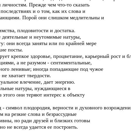
 личностям. Прежде чем что-то сказать
последствиях и о том, как их слова и
жающими. Порой они слишком медлительны и
имства, плодовитости и достатка.
 деятельные и неутомимые натуры,
у: они всегда заняты или по крайней мере
кие посты.
ует крепкое здоровье, процветание, карьерный рост и б
ями, а не разумом - сентиментальные,
ного ленивые; иногда попадающие под чужое
 не хватает твердости.
уальное влечение, дает энергию.
льные натуры, нуждающиеся в
 этого они теряют интерес к объекту
 - символ плодородия, верности и духовного возрождени
 на резкие слова и безрассудные
ивны, но ради друзей и близких готовы
но не всегда удается ее построить.