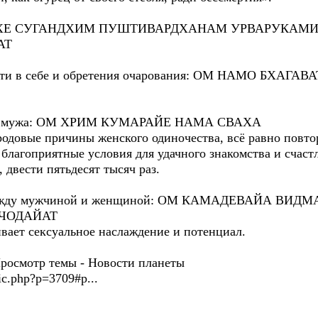
Е СУГАНДХИМ ПУШТИВАРДХАНАМ УРВАРУКАМИ
АТ
ности в себе и обретения очарования: ОМ НАМО БХ
ного мужа: ОМ ХРИМ КУМАРАЙЕ НАМА СВАХА
родовые причины женского одиночества, всё равно повто
 благоприятные условия для удачного знакомства и счаст
 двести пятьдесят тысяч раз.
 между мужчиной и женщиной: ОМ КАМАДЕВАЙА В
ЧОДАЙАТ
вает сексуальное наслаждение и потенциал.
мотр темы - Новости планеты
ic.php?p=3709#p...