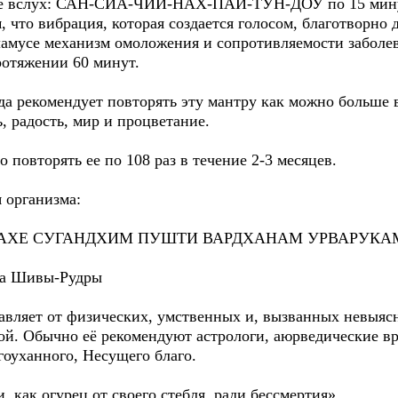
её вслух: САН-СИА-ЧИИ-НАХ-ПАЙ-ТУН-ДОУ по 15 минут 
, что вибрация, которая создается голосом, благотворно 
ламусе механизм омоложения и сопротивляемости забол
протяжении 60 минут.
рекомендует повторять эту мантру как можно больше в
, радость, мир и процветание.
 повторять ее по 108 раз в течение 2-3 месяцев.
 организма:
ХЕ СУГАНДХИМ ПУШТИ ВАРДХАНАМ УРВАРУКА
 Шивы-Рудры
вляет от физических, умственных и, вызванных невыяс
й. Обычно её рекомендуют астрологи, аюрведические вр
гоуханного, Несущего благо.
 как огурец от своего стебля, ради бессмертия».