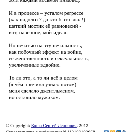
хотя каждый восьмой инвалид.
И в процессе – усталом регрессе
(как надолго ? да кто б это знал!)
шаткий мостик её равновесий -
вот, наверное, мой идеал.
Но печатью на эту печальность,
как побочный эффект на войне,
её женственность и сексуальность,
увеличенные вдвойне.
То ли это, а то ли всё в целом
(в чём причина узнаю потом)
меня сделало джентльменом,
но оставило мужиком.
© Copyright:
Коша Сергей Леонович
, 2012
Свидетельство о публикации №112103100068