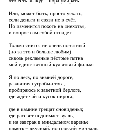
что есть вывод:…пора умирать.
Или, может быть, просто уехать,
если деньги и связи не в счёт.
Но изменится похоть на «нехоть»,
и вопрос сам собой отпадёт.
Только снится не очень понятный
(но за это и больше любим)
сквозь рекламные пёстрые пятна
мой единственный культовый фильм:
Я по лесу, по зимней дороге,
раздвигая сугробы-стога,
пробираюсь к заветной берлоге,
где ждёт чай и кусок пирога;
где в камине трещат сновиденья;
где рассвет поднимает вуаль,
и на завтрак в миндальном варенье
память – вкусный, но горький миндаль;