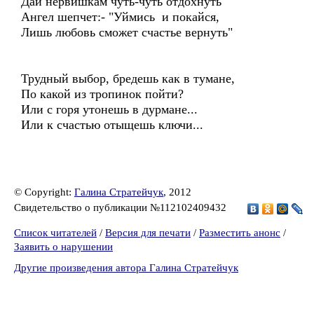
Дай нервишкам чуть-чуть отдохнуть"
Ангел шепчет:- "Уймись и покайся,
Лишь любовь сможет счастье вернуть"
Трудный выбор, бредешь как в тумане,
По какой из тропинок пойти?
Или с горя утонешь в дурмане...
Или к счастью отыщешь ключи...
© Copyright:
Галина Стратейчук
, 2012
Свидетельство о публикации №112102409432
Список читателей
/
Версия для печати
/
Разместить анонс
/
Заявить о нарушении
Другие произведения автора Галина Стратейчук