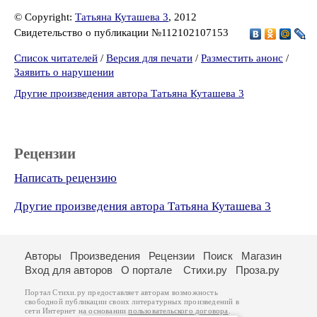
© Copyright:
Татьяна Куташева 3
, 2012
Свидетельство о публикации №112102107153
Список читателей
/
Версия для печати
/
Разместить анонс
/
Заявить о нарушении
Другие произведения автора Татьяна Куташева 3
Рецензии
Написать рецензию
Другие произведения автора Татьяна Куташева 3
Авторы
Произведения
Рецензии
Поиск
Магазин
Вход для авторов
О портале
Стихи.ру
Проза.ру
Портал Стихи.ру предоставляет авторам возможность
свободной публикации своих литературных произведений в
сети Интернет на основании
пользовательского договора
.