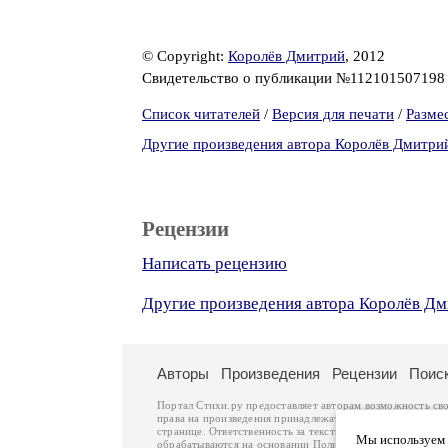
© Copyright:
Королёв Дмитрий
, 2012
Свидетельство о публикации №11210150719
Список читателей
/
Версия для печати
/
Разме
Другие произведения автора Королёв Дмитри
Рецензии
Написать рецензию
Другие произведения автора Королёв Д
Авторы
Произведения
Рецензии
Поис
Портал Стихи.ру предоставляет авторам возможность св
права на произведения принадлежат авторам и охраняют
странице. Ответственность за тексты произведений авто
Мы используем ф
обрабатываются на основании
Политики обработки перс