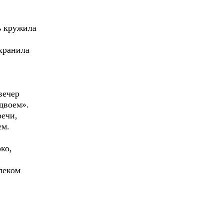
ь кружила
хранила
вечер
вдвоем».
речи,
ем.
ко,
леком