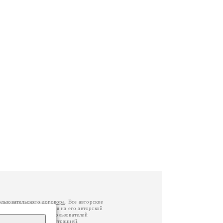
ользовательского договора
. Все авторские
у вы можете обратиться на его авторской
й Федерации
. Данные пользователей
е
и
связаться с администрацией
.