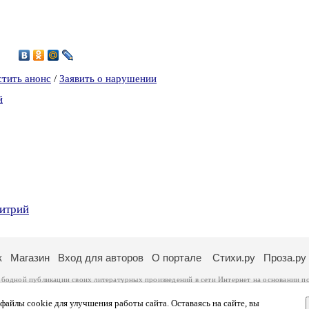
8
стить анонс
/
Заявить о нарушении
й
митрий
к
Магазин
Вход для авторов
О портале
Стихи.ру
Проза.ру
ободной публикации своих литературных произведений в сети Интернет на основании
п
ся
законом
. Перепечатка произведений возможна только с согласия его автора, к котором
ры несут самостоятельно на основании
правил публикации
и
законодательства Российско
айлы cookie для улучшения работы сайта. Оставаясь на сайте, вы
ональных данных
. Вы также можете посмотреть более подробную
информацию о портал