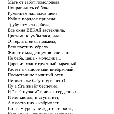
Мать от забот помолодела.
Поправились её бока,
Румянцем налилась щека.
Избу в порядок привела:
Трубу отмыла добела,
Все окна ВЕКАй застеклила,
Цветами клумбы засадила.
Оттёрла стены, подмела,
Всю паутину убрала.
Живёт с младенцем во светлице
Не баба, цаца - молодица...
Царевич ходит грустный, мрачный,
Растёт в чащобе сын внебрачный.
Посмотришь: вылитый отец.
Не звать же бабу под венец?!
Ну а Яга живёт беспечно,
И " всё пучком" в делах сердечных.
И нет метлы, и ступы нет,
А вместо них - кабриолет.
Вот вам урок: не ждите старость,