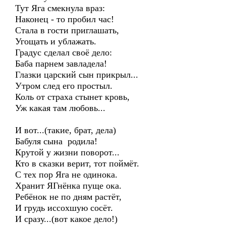
Тут Яга смекнула враз:
Наконец - то пробил час!
Стала в гости приглашать,
Угощать и ублажать.
Градус сделал своё дело:
Баба парнем завладела!
Глазки царский сын прикрыл...
Утром след его простыл.
Коль от страха стынет кровь,
Уж какая там любовь...
И вот...(такие, брат, дела)
Бабуля сына родила!
Крутой у жизни поворот...
Кто в сказки верит, тот поймёт.
С тех пор Яга не одинока.
Хранит ЯГнёнка пуще ока.
Ребёнок не по дням растёт,
И грудь иссохшую сосёт.
И сразу...(вот какое дело!)