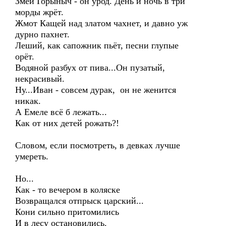
Змей Горыныч - он урод. День и ночь в три
морды жрёт.
Жмот Кащей над златом чахнет, и давно уж
дурно пахнет.
Леший, как сапожник пьёт, песни глупые
орёт.
Водяной разбух от пива...Он пузатый,
некрасивый.
Ну...Иван - совсем дурак, он не женится
никак.
А Емеле всё б лежать...
Как от них детей рожать?!
Словом, если посмотреть, в девках лучше
умереть.
Но...
Как - то вечером в коляске
Возвращался отпрыск царский...
Кони сильно притомились
И в лесу остановились.