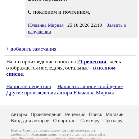
С поклоном и почтением,
Юлианна Мирная
25.10.2020 22:10
Заявить о
нарушении
+
добавить замечания
На это произведение написана
21 рецензия
, здесь
отображается последняя, остальные -
в полном
списке
.
Написать рецензию
Написать личное сообщение
Другие произведения автора Юлианна Мирная
Авторы
Произведения
Рецензии
Поиск
Магазин
Вход для авторов
О портале
Стихи.ру
Проза.ру
Портал Стихи.ру предоставляет авторам возможность
свободной публикации своих литературных произведений в
сети Интернет на основании
пользовательского договора
.