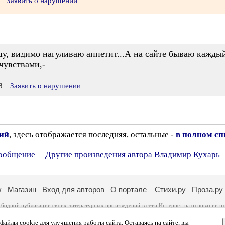
Заявить о нарушении
у, видимо нагуливаю аппетит...А на сайте бываю каждый 
чувствами,-
8
Заявить о нарушении
зий
, здесь отображается последняя, остальные -
в полном сп
сообщение
Другие произведения автора Владимир Кухарь
к
Магазин
Вход для авторов
О портале
Стихи.ру
Проза.ру
ободной публикации своих литературных произведений в сети Интернет на основании
п
ся
законом
. Перепечатка произведений возможна только с согласия его автора, к котором
ры несут самостоятельно на основании
правил публикации
и
законодательства Российско
айлы cookie для улучшения работы сайта. Оставаясь на сайте, вы