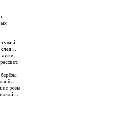
мо…
ных
а…
стужей,
т след…
 лужи,
рассвет.
 берёзы.
ековой…
шие розы
й покой…