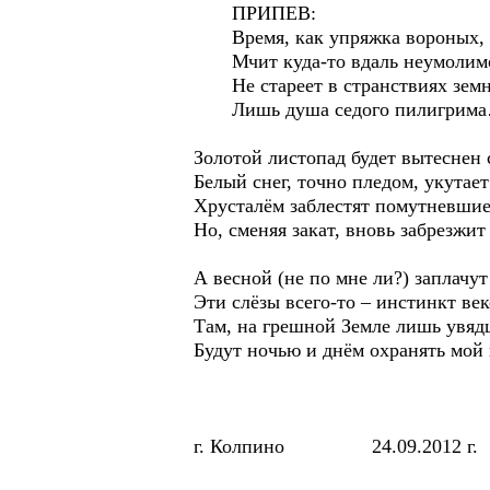
ПРИПЕВ:
Время, как упряжка вороных,
Мчит куда-то вдаль неумоли
Не стареет в странствиях зем
Лишь душа седого пилигрим
Золотой листопад будет вытеснен 
Белый снег, точно пледом, укутае
Хрусталём заблестят помутневшие
Но, сменяя закат, вновь забрезжит 
А весной (не по мне ли?) заплачут
Эти слёзы всего-то – инстинкт в
Там, на грешной Земле лишь увяд
Будут ночью и днём охранять мо
г. Колпино 24.09.2012 г.