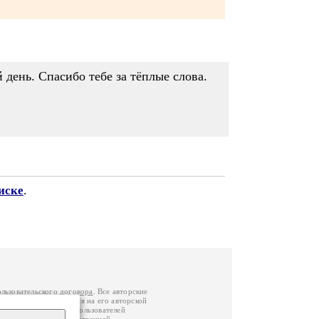
день. Спасибо тебе за тёплые слова.
иске
.
ользовательского договора
. Все авторские
у вы можете обратиться на его авторской
й Федерации
. Данные пользователей