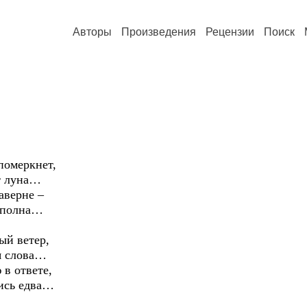
Авторы
Произведения
Рецензии
Поиск
померкнет,
т луна…
аверне –
сполна…
ный ветер,
я слова…
в ответе,
шись едва…