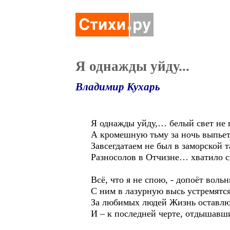
Я однажды уйду...
Владимир Кухарь
Я однажды уйду,… белый свет не 
А кромешную тьму за ночь выпье
Завсегдатаем не был в заморской т
Разносолов в Отчизне… хватило 
Всё, что я не спою, - допоёт воль
С ним в лазурную высь устремятс
За любимых людей Жизнь оставлю 
И – к последней черте, отдышав