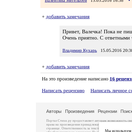
Валентина Мегельбей
15.05.2016 16:38
•
+
добавить замечания
Привет, Валечка! Пока не пиш
Очень приятно. С ответными 
Владимир Кухарь
15.05.2016 20:3
+
добавить замечания
На это произведение написано
16 рецен
Написать рецензию
Написать личное 
Авторы
Произведения
Рецензии
Поис
Портал Стихи.ру предоставляет авторам возможность св
права на произведения принадлежат авторам и охраняют
странице. Ответственность за тексты произведений авто
Мы используем ф