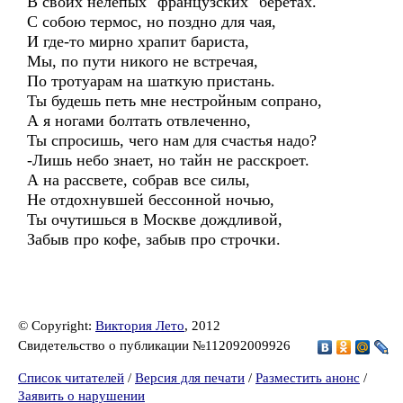
В своих нелепых "французских" беретах.
С собою термос, но поздно для чая,
И где-то мирно храпит бариста,
Мы, по пути никого не встречая,
По тротуарам на шаткую пристань.
Ты будешь петь мне нестройным сопрано,
А я ногами болтать отвлеченно,
Ты спросишь, чего нам для счастья надо?
-Лишь небо знает, но тайн не расскроет.
А на рассвете, собрав все силы,
Не отдохнувшей бессонной ночью,
Ты очутишься в Москве дождливой,
Забыв про кофе, забыв про строчки.
© Copyright:
Виктория Лето
, 2012
Свидетельство о публикации №112092009926
Список читателей
/
Версия для печати
/
Разместить анонс
/
Заявить о нарушении