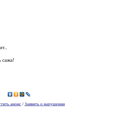
ит..
 сажа!
1
стить анонс
/
Заявить о нарушении