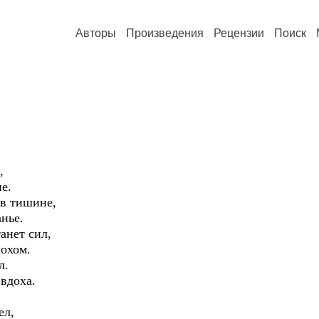
Авторы
Произведения
Рецензии
Поиск
,
е.
 в тишине,
анье.
танет сил,
охом.
л.
вдоха.
ел,