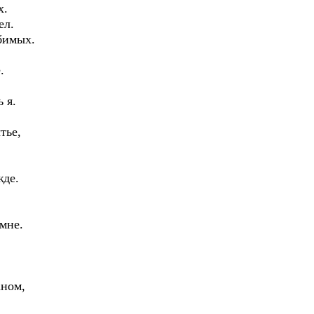
х.
ел.
бимых.
.
 я.
тье,
жде.
мне.
аном,