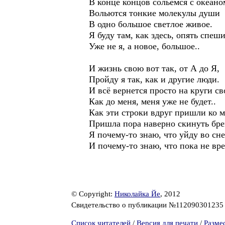
В конце концов сольемся с океано
Вольются тонкие молекулы души
В одно большое светлое живое.
Я буду там, как здесь, опять спеши
Уже не я, а новое, большое..
И жизнь свою вот так, от А до Я,
Пройду я так, как и другие люди.
И всё вернется просто на круги св
Как до меня, меня уже не будет..
Как эти строки вдруг пришли ко 
Пришла пора наверно скинуть бре
Я почему-то знаю, что уйду во сне
И почему-то знаю, что пока не вре
© Copyright:
Николайка Йе
, 2012
Свидетельство о публикации №11209030123
Список читателей
/
Версия для печати
/
Разме