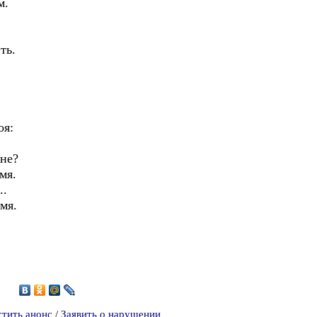
м.
ть.
оя:
мне?
мя.
..
мя.
5
стить анонс
/
Заявить о нарушении