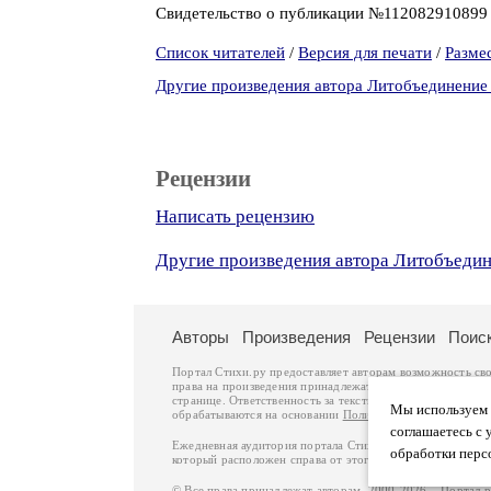
Свидетельство о публикации №11208291089
Список читателей
/
Версия для печати
/
Разме
Другие произведения автора Литобъединение
Рецензии
Написать рецензию
Другие произведения автора Литобъеди
Авторы
Произведения
Рецензии
Поис
Портал Стихи.ру предоставляет авторам возможность св
права на произведения принадлежат авторам и охраняют
странице. Ответственность за тексты произведений авто
Мы используем ф
обрабатываются на основании
Политики обработки перс
соглашаетесь с 
Ежедневная аудитория портала Стихи.ру – порядка 200 
обработки перс
который расположен справа от этого текста. В каждой гр
© Все права принадлежат авторам, 2000-2026. Портал 