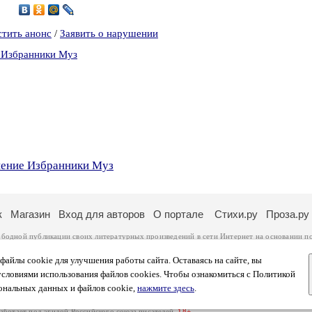
9
стить анонс
/
Заявить о нарушении
 Избранники Муз
нение Избранники Муз
к
Магазин
Вход для авторов
О портале
Стихи.ру
Проза.ру
ободной публикации своих литературных произведений в сети Интернет на основании
п
ся
законом
. Перепечатка произведений возможна только с согласия его автора, к котором
ры несут самостоятельно на основании
правил публикации
и
законодательства Российско
айлы cookie для улучшения работы сайта. Оставаясь на сайте, вы
ональных данных
. Вы также можете посмотреть более подробную
информацию о портал
условиями использования файлов cookies. Чтобы ознакомиться с Политикой
тысяч посетителей, которые в общей сумме просматривают более двух миллионов страни
ональных данных и файлов cookie,
нажмите здесь
.
афе указано по две цифры: количество просмотров и количество посетителей.
работает под эгидой
Российского союза писателей
.
18+