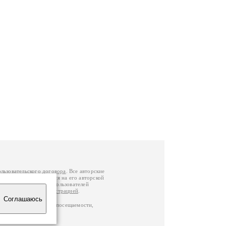
ользовательского договора
. Все авторские
у вы можете обратиться на его авторской
й Федерации
. Данные пользователей
е
и
связаться с администрацией
.
Соглашаюсь
ц по данным счетчика посещаемости,