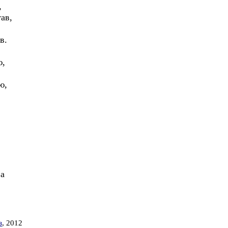
,
ав,
в.
ю,
ю,
а
з
, 2012