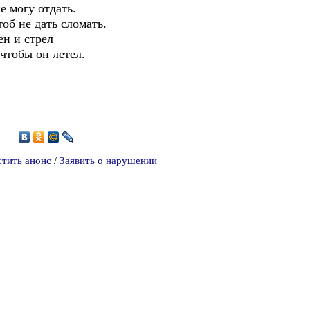
е могу отдать.
тоб не дать сломать.
ен и стрел
чтобы он летел.
3
стить анонс
/
Заявить о нарушении