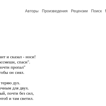
Авторы
Произведения
Рецензии
Поиск
нт и сказал - носи!
ассмеши, спаси".
почти пропал"
тобы он сиял.
 теряю дух.
очным для двух.
й, почти без сил,
чтоб и там светил.