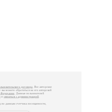
ользовательского договора
. Все авторские
у вы можете обратиться на его авторской
й Федерации
. Данные пользователей
е
и
связаться с администрацией
.
ц по данным счетчика посещаемости,