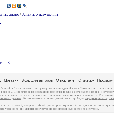
стить анонс
/
Заявить о нарушении
3
ина 3
к
Магазин
Вход для авторов
О портале
Стихи.ру
Проза.ру
ободной публикации своих литературных произведений в сети Интернет на основании
п
ся
законом
. Перепечатка произведений возможна только с согласия его автора, к котором
ры несут самостоятельно на основании
правил публикации
и
законодательства Российско
ональных данных
. Вы также можете посмотреть более подробную
информацию о портал
тысяч посетителей, которые в общей сумме просматривают более двух миллионов страни
афе указано по две цифры: количество просмотров и количество посетителей.