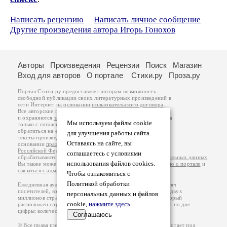
Написать рецензию
Написать личное сообщение
Другие произведения автора Игорь Гонохов
Авторы
Произведения
Рецензии
Поиск
Магазин
Вход для авторов
О портале
Стихи.ру
Проза.ру
Портал Стихи.ру предоставляет авторам возможность
свободной публикации своих литературных произведений в
сети Интернет на основании
пользовательского договора
.
Все авторские права на произведения принадлежат авторам
и охраняются
законом
. Перепечатка произведений возможна
Мы используем файлы cookie
только с согласия его автора, к которому вы можете
обратиться на его авторской странице. Ответственность за
для улучшения работы сайта.
тексты произведений авторы несут самостоятельно на
Оставаясь на сайте, вы
основании
правил публикации
и
законодательства
Российской Федерации
. Данные пользователей
соглашаетесь с условиями
обрабатываются на основании
Политики обработки персональных данных
.
использования файлов cookies.
Вы также можете посмотреть более подробную
информацию о портале
и
связаться с администрацией
.
Чтобы ознакомиться с
Политикой обработки
Ежедневная аудитория портала Стихи.ру – порядка 200 тысяч
посетителей, которые в общей сумме просматривают более двух
персональных данных и файлов
миллионов страниц по данным счетчика посещаемости, который
cookie,
нажмите здесь
.
расположен справа от этого текста. В каждой графе указано по две
цифры: количество просмотров и количество посетителей.
Соглашаюсь
© Все права принадлежат авторам, 2000-2026. Портал работает под