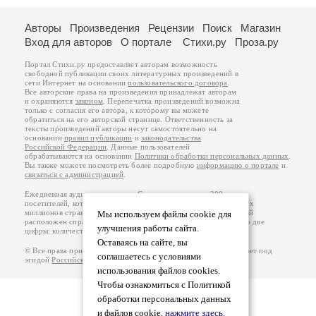
Авторы
Произведения
Рецензии
Поиск
Магазин
Вход для авторов
О портале
Стихи.ру
Проза.ру
Портал Стихи.ру предоставляет авторам возможность
свободной публикации своих литературных произведений в
сети Интернет на основании
пользовательского договора
.
Все авторские права на произведения принадлежат авторам
и охраняются
законом
. Перепечатка произведений возможна
только с согласия его автора, к которому вы можете
обратиться на его авторской странице. Ответственность за
тексты произведений авторы несут самостоятельно на
основании
правил публикации
и
законодательства
Российской Федерации
. Данные пользователей
обрабатываются на основании
Политики обработки персональных данных
.
Вы также можете посмотреть более подробную
информацию о портале
и
связаться с администрацией
.
Ежедневная аудитория портала Стихи.ру – порядка 200 тысяч
посетителей, которые в общей сумме просматривают более двух
миллионов страниц по данным счетчика посещаемости, который
Мы используем файлы cookie для
расположен справа от этого текста. В каждой графе указано по две
улучшения работы сайта.
цифры: количество просмотров и количество посетителей.
Оставаясь на сайте, вы
© Все права принадлежат авторам, 2000-2026. Портал работает под
соглашаетесь с условиями
эгидой
Российского союза писателей
.
18+
использования файлов cookies.
Чтобы ознакомиться с Политикой
обработки персональных данных
и файлов cookie,
нажмите здесь
.