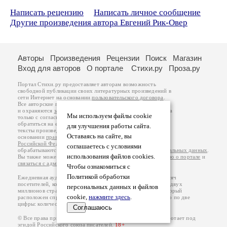
Написать рецензию
Написать личное сообщение
Другие произведения автора Евгений Рик-Овер
Авторы
Произведения
Рецензии
Поиск
Магазин
Вход для авторов
О портале
Стихи.ру
Проза.ру
Портал Стихи.ру предоставляет авторам возможность
свободной публикации своих литературных произведений в
сети Интернет на основании
пользовательского договора
.
Все авторские права на произведения принадлежат авторам
и охраняются
законом
. Перепечатка произведений возможна
Мы используем файлы cookie
только с согласия его автора, к которому вы можете
обратиться на его авторской странице. Ответственность за
для улучшения работы сайта.
тексты произведений авторы несут самостоятельно на
Оставаясь на сайте, вы
основании
правил публикации
и
законодательства
Российской Федерации
. Данные пользователей
соглашаетесь с условиями
обрабатываются на основании
Политики обработки персональных данных
.
использования файлов cookies.
Вы также можете посмотреть более подробную
информацию о портале
и
связаться с администрацией
.
Чтобы ознакомиться с
Политикой обработки
Ежедневная аудитория портала Стихи.ру – порядка 200 тысяч
посетителей, которые в общей сумме просматривают более двух
персональных данных и файлов
миллионов страниц по данным счетчика посещаемости, который
cookie,
нажмите здесь
.
расположен справа от этого текста. В каждой графе указано по две
цифры: количество просмотров и количество посетителей.
Соглашаюсь
© Все права принадлежат авторам, 2000-2026. Портал работает под
эгидой
Российского союза писателей
.
18+