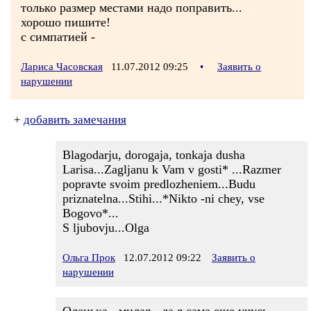
только размер местами надо поправить...
хорошо пишите!
с симпатией -
Лариса Часовская
11.07.2012 09:25
•
Заявить о
нарушении
+
добавить замечания
Blagodarju, dorogaja, tonkaja dusha
Larisa...Zagljanu k Vam v gosti* ...Razmer
popravte svoim predlozheniem...Budu
priznatelna...Stihi...*Nikto -ni chey, vse
Bogovo*...
S ljubovju...Olga
Ольга Прок
12.07.2012 09:22
Заявить о
нарушении