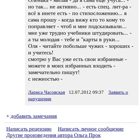
Оленька - милая - да я сама еще учусь... -
но так... не активно... - есть спец. лит-ра -
всё в инете есть - по стихосложению... я
сама прошу - когда вижу кто то кому то
поправляет - чтоб и мне подсказывали...
мне уже трудно учебники штудировать... -
а ты молодая - тебе и "карты в руки...
Оля - читайте побольше чужих - хороших -
и учитесь!
смотрю у Вас уже есть свои избранные -
можете в моих избранных входить -
замечательно пишут!
с нежностью -
Лариса Часовская
12.07.2012 09:37
Заявить о
нарушении
+
добавить замечания
Написать рецензию
Написать личное сообщение
Другие произведения автора Ольга Прок